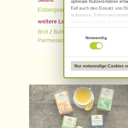
optimale Nutzererlebnis erha
Fall auch den Einsatz von Di
Eisbergsalat
/
Feldsalat
/
Kopfsalat
aufweisen. Sofern personenb
weitere Lebensmittel
analysiert werden und Betrof
Datenverarbeitung und -überm
Brot
/
Butter
/
Couscous
/
Eier
/
Erd
Einwilligungsauswahl
Datenschutzerklärung
.
Notwendig
Parmesan
/
Plätzchen
/
Reis
/
Stol
Näheres über uns erfahren 
Nur notwendige Cookies 