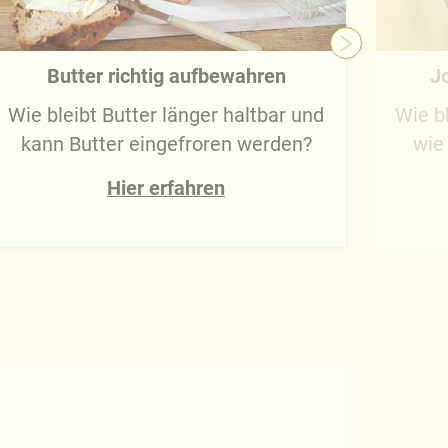
Butter richtig aufbewahren
J
Wie bleibt Butter länger haltbar und
Wie b
kann Butter eingefroren werden?
wie
Hier erfahren