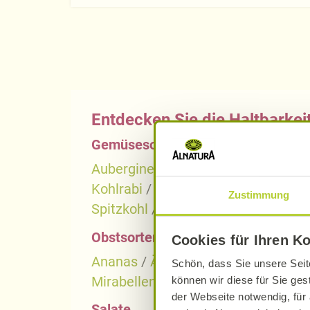
Entdecken Sie die Haltbarkei
Gemüsesorten
Aubergine
/
Blumenkohl
/
Brokkoli
Kohlrabi
/
Kürbis
/
Lauch
/
Möhren
Zustimmung
Spitzkohl
/
Stangensellerie
/
Süßkar
Obstsorten
Cookies für Ihren K
Ananas
/
Äpfel
/
Avocado
/
Birne
/
Schön, dass Sie unsere Seit
Mirabellen
/
Pflaumen
/
Quitten
/
R
können wir diese für Sie ges
der Webseite notwendig, für 
Salate