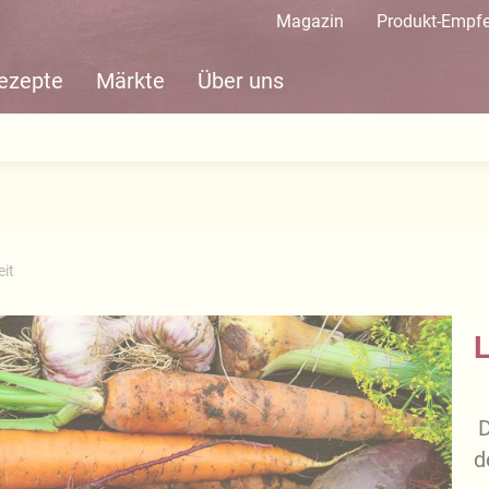
Magazin
Produkt-Empf
ezepte
Märkte
Über uns
eit
L
D
d