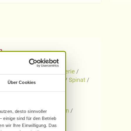
n
/
Kartoffeln
/
Knollensellerie
/
 Bete
/
Rotkohl
/
Spargel
/
Spinat
/
Über Cookies
/
Zwiebeln
ren
/
Himbeeren
/
Kirschen
/
utzen, desto sinnvoller
 einige sind für den Betrieb
n wir Ihre Einwilligung. Das