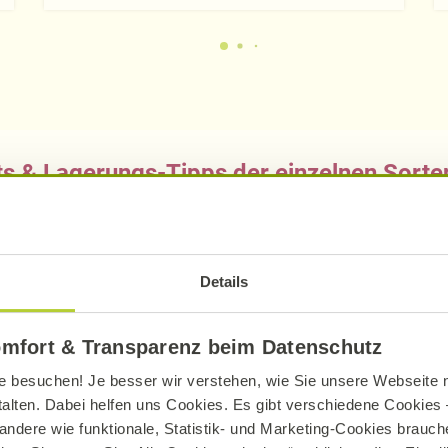
ts & Lagerungs-Tipps der einzelnen Sorte
/
Chinakohl
/
Fenchel
/
Grünkohl
/
Gurke
/
Karotten
/
Paprika
/
Radieschen
/
Rettich
/
Rosenkohl
/
Rote
Details
toffeln
/
Tomaten
/
Weißkohl
/
Wirsing
/
Zucchini
omfort & Transparenz beim Datenschutz
Brombeeren
/
Erdbeeren
/
Haselnüsse
/
Heidelbee
e besuchen! Je besser wir verstehen, wie Sie unsere Webseite n
habarber
/
Stachelbeeren
/
Walnüsse
talten. Dabei helfen uns Cookies. Es gibt verschiedene Cookies –
andere wie funktionale, Statistik- und Marketing-Cookies brauche