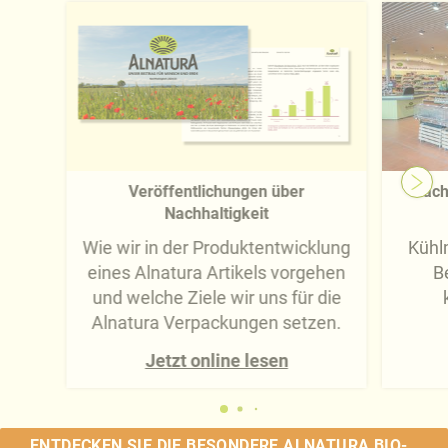
Veröffentlichungen über
Nach
Nachhaltigkeit
Wie wir in der Produktentwicklung
Kühlm
eines Alnatura Artikels vorgehen
B
und welche Ziele wir uns für die
Alnatura Verpackungen setzen.
Jetzt online lesen
ENTDECKEN SIE DIE BESONDERE ALNATURA BIO-