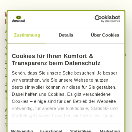
Wie kann man Erdnüsse am besten
lagern?
Am besten lagern Sie Erdnüsse in der Original-
Zustimmung
Details
Über Cookies
Verpackung an einem trockenen, dunklen und
konstant kühlen Ort. Ein trockener Kellerraum oder
eine Speisekammer eignen sich am besten. Werden
Cookies für Ihren Komfort &
Erdnüsse zu warm gelagert, werden sie schnell
Transparenz beim Datenschutz
ranzig. Unter diesen Bedingungen können Sie
Schön, dass Sie unsere Seite besuchen! Je besser
Erdnüsse für mehrere Monate aufbewahren. Sind
wir verstehen, wie Sie unsere Webseite nutzen,
die Erdnüsse zerkleinert oder die Packung
desto sinnvoller können wir diese für Sie gestalten.
angebrochen, dann sind die Erdnüsse weniger lang
Dabei helfen uns Cookies. Es gibt verschiedene
haltbar.
Cookies – einige sind für den Betrieb der Webseite
notwendig, für andere wie funktionale, Statistik- und
Wollen Sie die Haltbarkeit verlängern, dann können
Marketing-Cookies brauchen wir Ihre Einwilligung.
Sie Erdnüsse auch einfrieren. Im Tiefkühler halten
Das optimale Nutzererlebnis erhalten Sie, wenn Sie
sich die Erdnüsse bis zu einem Jahr.
„Alle Cookies erlauben“ anklicken. Ihre Einwilligung
Einwilligungsauswahl
Notwendig
Funktional
Statistiken
Marketing