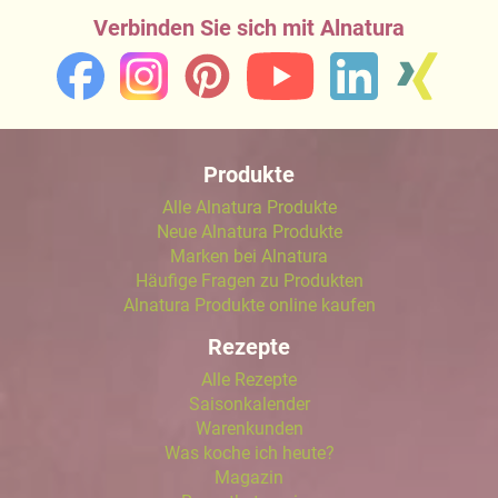
Verbinden Sie sich mit Alnatura
Produkte
Alle Alnatura Produkte
Neue Alnatura Produkte
Marken bei Alnatura
Häufige Fragen zu Produkten
Alnatura Produkte online kaufen
Rezepte
Alle Rezepte
Saisonkalender
Warenkunden
Was koche ich heute?
Magazin