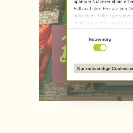
optimale Nutzererlebnis erha
Fall auch den Einsatz von Di
aufweisen. Sofern personenb
analysiert werden und Betrof
Datenverarbeitung und -überm
Einwilligungsauswahl
Datenschutzerklärung
.
Notwendig
Näheres über uns erfahren 
Nur notwendige Cookies 