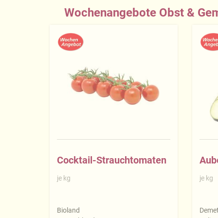
Wochenangebote Obst & Gem
Cocktail-Strauchtomaten
Aub
je kg
je kg
Bioland
Demet