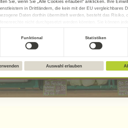
lten Sie, wenn Sie „Alle Cookies erlauben“ anklicken. Ihre Einwi
enstleistern in Drittländern, die kein mit der EU vergleichbares
ezogene Daten dorthin übermittelt werden, besteht das Risiko, 
fenenrechte nicht durchgesetzt werden könnten. Sie können jeder
ittlung widerrufen und Tools deaktivieren. Ausführliche Informat
Funktional
Statistiken
Sie in unserem
Impressum
.
verwenden
Auswahl erlauben
Al