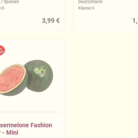
n / Spanien
Deutschland
 II
Klasse II
3,99 €
1,
sermelone Fashion
 - Mini