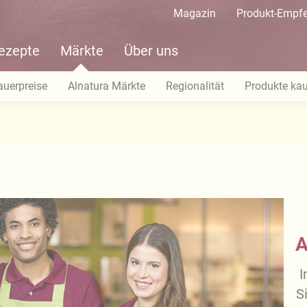
Magazin
Produkt-Empf
ezepte
Märkte
Über uns
auerpreise
Alnatura Märkte
Regionalität
Produkte ka
A
I
S