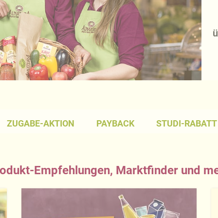
ZUGABE-AKTION
PAYBACK
STUDI-RABATT
odukt-Empfehlungen, Marktfinder und m