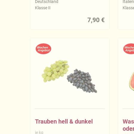
Deutschland
Italie
Klasse II
Klasse
7,90 €
Trauben hell & dunkel
Was
oder
je kg