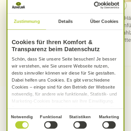
FAQ: Alnatura Markenprodukte für
Babys und Kleinkinder
Hä
Zustimmung
Details
Über Cookies
Antworten rund um Zubereitung,
Einf
Haltbarkeit und Aufbewahrung
Mahlz
von Babygläschen, Babybreien
Fütte
Cookies für Ihren Komfort &
und mehr.
Transparenz beim Datenschutz
Jetzt informieren
Schön, dass Sie unsere Seite besuchen! Je besser
wir verstehen, wie Sie unsere Webseite nutzen,
desto sinnvoller können wir diese für Sie gestalten.
Dabei helfen uns Cookies. Es gibt verschiedene
Cookies – einige sind für den Betrieb der Webseite
notwendig, für andere wie funktionale, Statistik- und
Marketing-Cookies brauchen wir Ihre Einwilligung.
Das optimale Nutzererlebnis erhalten Sie, wenn Sie
„Alle Cookies erlauben“ anklicken. Ihre Einwilligung
Einwilligungsauswahl
Notwendig
Funktional
Statistiken
Marketing
umfasst in diesem Fall auch den Einsatz von
Dienstleistern in Drittländern, die kein mit der EU