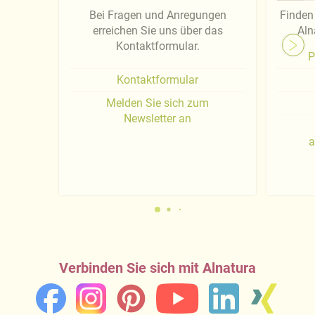
Bei Fragen und Anregungen
Finden 
erreichen Sie uns über das
Aln
Kontaktformular.
P
Kontaktformular
Melden Sie sich zum
Newsletter an
a
Verbinden Sie sich mit Alnatura