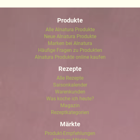
Produkte
Alle Alnatura Produkte
Neue Alnatura Produkte
Marken bei Alnatura
Häufige Fragen zu Produkten
Alnatura Produkte online kaufen
Rezepte
Alle Rezepte
Saisonkalender
Warenkunden
Was koche ich heute?
Magazin
Rezeptkategorien
Märkte
Produkt-Empfehlungen