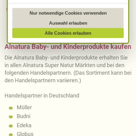
vergleichbares Datenschutzniveau aufweisen.
Sofern personenbezogene Daten dorthin übermittelt
Nur notwendige Cookies verwenden
werden, besteht das Risiko, dass diese erfasst und
Auswahl erlauben
analysiert werden und Betroffenenrechte nicht
Alle Cookies erlauben
durchgesetzt werden könnten. Sie können jederzeit
Ihre Einwilligung zur Datenverarbeitung und
Alnatura Baby- und Kinderprodukte kaufen
-übermittlung widerrufen und Tools deaktivieren.
Ausführliche Informationen finden Sie in unserer
Die Alnatura Baby- und Kinderprodukte erhalten Sie
Datenschutzerklärung
.
in allen Alnatura Super Natur Märkten und bei den
folgenden Handelspartnern. (Das Sortiment kann bei
Näheres über uns erfahren Sie in unserem
den Handelspartnern variieren.)
Impressum
.
Handelspartner in Deutschland
Müller
Budni
Edeka
Globus