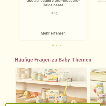
Quetschbeutel Apfel-Erdbeere-
Quet
Heidelbeere
100 g
Mehr erfahren
Häufige Fragen zu Baby-Themen