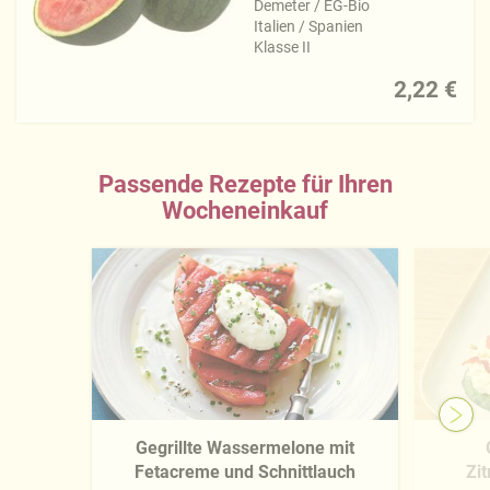
Demeter / EG-Bio
Italien / Spanien
Klasse II
2,22 €
Passende Rezepte für Ihren
Wocheneinkauf
Gegrillte Wassermelone mit
Fetacreme und Schnittlauch
Zi