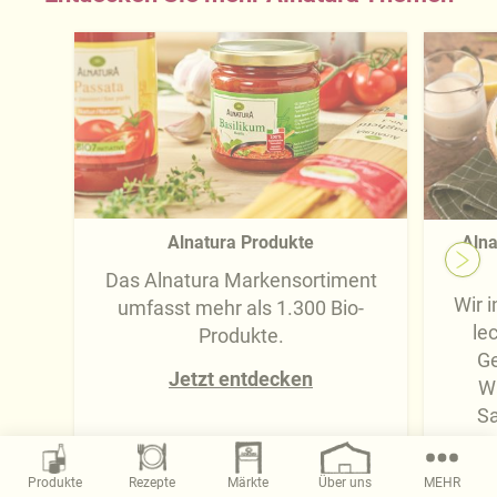
Alnatura Produkte
Alna
Das Alnatura Markensortiment
Wir i
umfasst mehr als 1.300 Bio-
le
Produkte.
Ge
Jetzt entdecken
W
Sa
Magazin
Produkte
Rezepte
Märkte
Über uns
MEHR