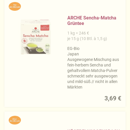
ARCHE Sencha-Matcha
Grüntee
1 kg = 246 €
je 15 g (10 Btl. à 1,5 g)
EG-Bio
Japan
Ausgewogene Mischung aus
fein-herbem Sencha und
gehaltvollem Matcha-Pulver
schmeckt sehr ausgewogen
und mild-süß // nicht in allen
Märkten
3,69 €