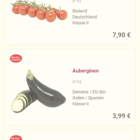
je kg
Bioland
Deutschland
Klasse II
7,90 €
Auberginen
je kg
Demeter / EG-Bio
Italien / Spanien
Klasse II
3,99 €