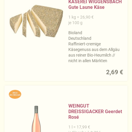
KÄSEREI WIGGENSBACH
Gute Laune Käse
1 kg = 26,90 €
je 100 g
Bioland
Deutschland
Raffiniert-cremige
Käsegenuss aus dem Allgäu
aus reiner Bio-Heumilch //
nicht in allen Märkten
2,69 €
WEINGUT
DREISSIGACKER Geerdet
Rosé
1 l = 17,99 €