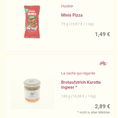
Huober
Minis Pizza
75 g (19,87 € / 1 kg)
1,49 €
La vache qui regarde
Brotaufstrich Karotte
Ingwer
*
180 g (16,06 € / 1 kg)
2,89 €
* nicht in allen Märkten