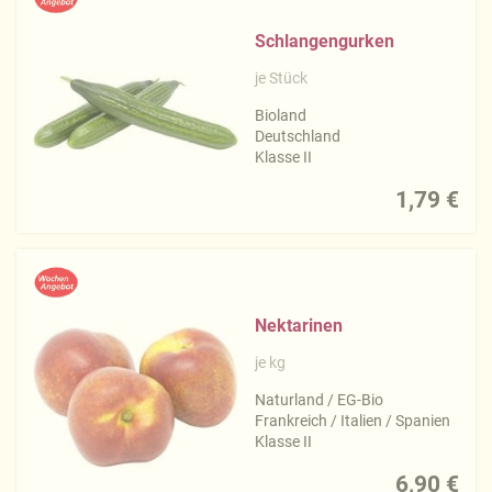
Schlangengurken
je Stück
Bioland
Deutschland
Klasse II
1,79 €
Nektarinen
je kg
Naturland / EG-Bio
Frankreich / Italien / Spanien
Klasse II
6,90 €