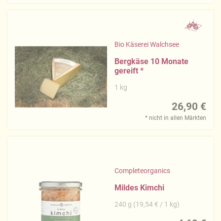
Bio Käserei Walchsee
Bergkäse 10 Monate
gereift
*
1 kg
26,90 €
* nicht in allen Märkten
Completeorganics
Mildes Kimchi
240 g (19,54 € / 1 kg)