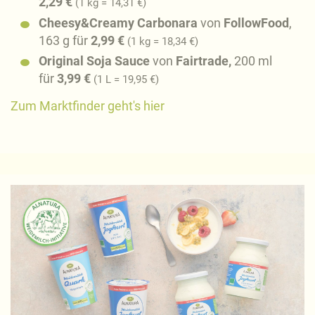
2,29
€
(1 kg = 14,31 €)
Cheesy&Creamy Carbonara
von
FollowFood
,
163 g für
2,99
€
(1 kg = 18,34 €)
Original Soja Sauce
von
Fairtrade,
200 ml
für
3,99 €
(1 L = 19,95 €)
Zum Marktfinder geht's hier