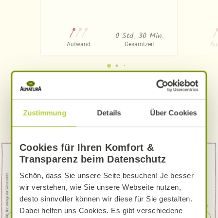
0 Std. 30 Min.
Aufwand
Gesamtzeit
Au
WEITERE REZEPTE FINDEN
Zugabe-Aktionen vom 30.07.2026 -
Zustimmung
Details
Über Cookies
12.08.2026
Cookies für Ihren Komfort &
Transparenz beim Datenschutz
Schön, dass Sie unsere Seite besuchen! Je besser
wir verstehen, wie Sie unsere Webseite nutzen,
desto sinnvoller können wir diese für Sie gestalten.
Dabei helfen uns Cookies. Es gibt verschiedene