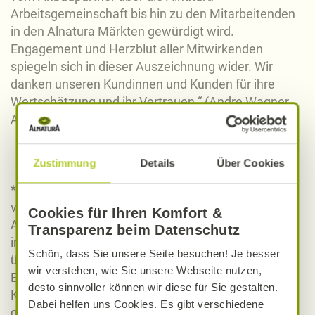
Arbeitsgemeinschaft bis hin zu den Mitarbeitenden
in den Alnatura Märkten gewürdigt wird.
Engagement und Herzblut aller Mitwirkenden
spiegeln sich in dieser Auszeichnung wider. Wir
danken unseren Kundinnen und Kunden für ihre
Wertschätzung und ihr Vertrauen.“ (Andre Wagner,
Abteilungsverantwortlicher Obst und Gemüse)
Zustimmung
Details
Über Cookies
* In einer repräsentativen Umfrage, durchgeführt
vom deutschen Marktforschungsinstitut YouGov im
Cookies für Ihren Komfort &
Auftrag des Fruchthandel Magazins, wurden
Transparenz beim Datenschutz
insgesamt über 7.000 Haushalte zu ihrer Meinung
Schön, dass Sie unsere Seite besuchen! Je besser
über das Obst- und Gemüsesortiment im
wir verstehen, wie Sie unsere Webseite nutzen,
Einzelhandel befragt. Dabei bewerteten die
desto sinnvoller können wir diese für Sie gestalten.
Kundinnen und Kunden – immer bezogen auf das
Dabei helfen uns Cookies. Es gibt verschiedene
ganze Handelsunternehmen – die Kriterien Frische,