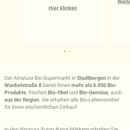
Weite
Hier klicken
Der Alnatura Bio-Supermarkt in
Stadtbergen
in der
Wankelstraße 8
bietet Ihnen
mehr als 6.000 Bio-
Produkte
, frisches
Bio-Obst
und
Bio-Gemüse
, auch
aus der Region
. Sie erhalten alle Bio-Lebensmittel
für Ihren wöchentlichen Einkauf.
In den Alnatura Super Natur Märkten erhalten Sie