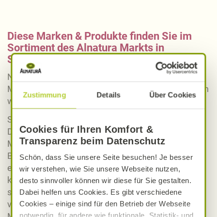
Diese Marken & Produkte finden Sie im
Sortiment des Alnatura Markts in
Stadtbergen
Neben unseren regionalen Partnern, die unsere
Märkte mit frischen Lebensmitteln versorgen, bieten
Zustimmung
Details
Über Cookies
wir natürlich auch überregionale Produkte an.
So können Sie bei uns Naturkosmetik von Weleda,
Cookies für Ihren Komfort &
Dr. Hauschka, Speick, Lavera und vielen weiteren
Transparenz beim Datenschutz
Marken kaufen.
Brauchen Sie noch etwas zum Abschmecken für
Schön, dass Sie unsere Seite besuchen! Je besser
eines unserer abwechslungsreichen Rezepte, dann
wir verstehen, wie Sie unsere Webseite nutzen,
können Sie zwischen Gewürzen der Marke Alnatura
desto sinnvoller können wir diese für Sie gestalten.
sowie Gewürzen zahlreicher Marken zum Beispiel
Dabei helfen uns Cookies. Es gibt verschiedene
von Lebensbaum und Sonnentor wählen. Diese
Cookies – einige sind für den Betrieb der Webseite
notwendig, für andere wie funktionale, Statistik- und
Marken bieten nicht nur eine große Auswahl an