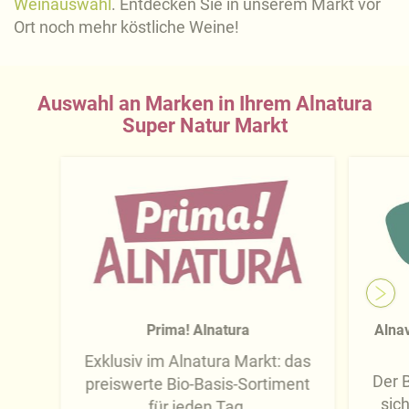
Weinauswahl
. Entdecken Sie in unserem Markt vor
Ort noch mehr köstliche Weine!
Auswahl an Marken in Ihrem Alnatura
Super Natur Markt
Prima! Alnatura
Alnav
Exklusiv im Alnatura Markt: das
Der B
preiswerte Bio-Basis-Sortiment
sic
für jeden Tag.