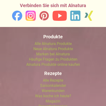
Verbinden Sie sich mit Alnatura
Produkte
Alle Alnatura Produkte
Neue Alnatura Produkte
Marken bei Alnatura
Häufige Fragen zu Produkten
Alnatura Produkte online kaufen
Rezepte
Alle Rezepte
Saisonkalender
Warenkunden
Was koche ich heute?
Magazin