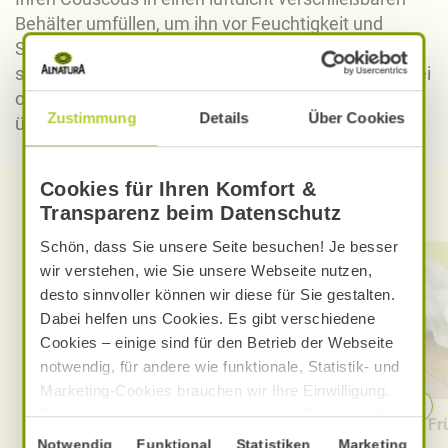
Behälter umfüllen, um ihn vor Feuchtigkeit und
Schädlingen zu schützen. Zubereiteten Couscous
sollten Sie im Kühlschrank lagern oder einfrieren. Bei
optimaler Lagerung ist Couscous in der Regel noch
Zustimmung
Details
Über Cookies
über sein Mindesthaltbarkeitsdatum hinaus haltbar.
Cookies für Ihren Komfort &
Alnatura Rezepte mit Couscous
Transparenz beim Datenschutz
Schön, dass Sie unsere Seite besuchen! Je besser
wir verstehen, wie Sie unsere Webseite nutzen,
desto sinnvoller können wir diese für Sie gestalten.
Dabei helfen uns Cookies. Es gibt verschiedene
Cookies – einige sind für den Betrieb der Webseite
notwendig, für andere wie funktionale, Statistik- und
Marketing-Cookies brauchen wir Ihre Einwilligung.
Das optimale Nutzererlebnis erhalten Sie, wenn Sie
Levantinischer Kichererbsen-
Fr
„Alle Cookies erlauben“ anklicken. Ihre Einwilligung
Einwilligungsauswahl
Notwendig
Funktional
Statistiken
Marketing
Couscous