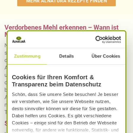
MEHR ALNATURA REZEPTE FINDEN
Verdorbenes Mehl erkennen – Wann ist
Mehl schlecht?
Nach Ablauf des Haltbarkeitsdatums ist Mehl nicht
sofort schlecht. Allerdings lässt die Backfähigkeit
Zustimmung
Details
Über Cookies
des Mahlerzeugnis nach, je länger es gelagert wird.
Achten Sie bei der Verwendung von Mehl,
unabhängig vom Haltbarkeitsdatum, darauf, dass
Cookies für Ihren Komfort &
das Mehl einen frischen Geruch und keine Klumpen
Transparenz beim Datenschutz
besitzt, sondern fein aus der Packung rieselt.
Schön, dass Sie unsere Seite besuchen! Je besser
Anzeichen für den Verderb sind unter anderem ein
wir verstehen, wie Sie unsere Webseite nutzen,
muffiger, beißender oder ranziger Geruch des
desto sinnvoller können wir diese für Sie gestalten.
Trockenprodukts.
Dabei helfen uns Cookies. Es gibt verschiedene
Schädlinge im Mehl erkennen
Cookies – einige sind für den Betrieb der Webseite
notwendig, für andere wie funktionale, Statistik- und