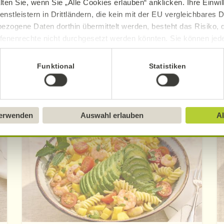
lten Sie, wenn Sie „Alle Cookies erlauben“ anklicken. Ihre Einwi
enstleistern in Drittländern, die kein mit der EU vergleichbares
ezogene Daten dorthin übermittelt werden, besteht das Risiko, 
fenenrechte nicht durchgesetzt werden könnten. Sie können jeder
ittlung widerrufen und Tools deaktivieren. Ausführliche Informat
Funktional
Statistiken
Sie in unserem
Impressum
.
Entdecken Sie weitere Rezepte
verwenden
Auswahl erlauben
Al