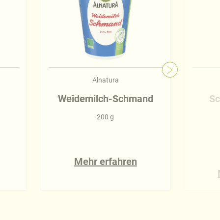
Alnatura
Weidemilch-Schmand
Sc
200 g
Mehr erfahren