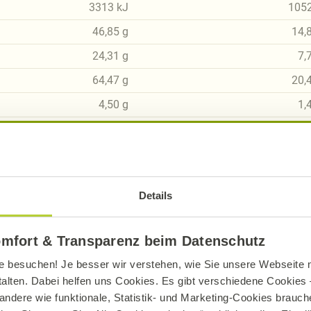
3313
kJ
105
46,85
g
14,
24,31
g
7,
64,47
g
20,
4,50
g
1,
4,88
g
1,
25,38
g
8,
2,15
g
0,
Details
omfort & Transparenz beim Datenschutz
e besuchen! Je besser wir verstehen, wie Sie unsere Webseite n
sch, gluten- und laktosefrei bei Alnatura
talten. Dabei helfen uns Cookies. Es gibt verschiedene Cookies –
andere wie funktionale, Statistik- und Marketing-Cookies brauche
ue Erklärung der Kennzeichnung von veganen, veget