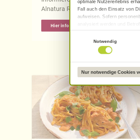
optimale Nutzererlebnis erha
Alnatura Rezepten.
Fall auch den Einsatz von Di
aufweisen. Sofern personenb
analysiert werden und Betrof
Hier informieren
Datenverarbeitung und -überm
Einwilligungsauswahl
Datenschutzerklärung
.
Notwendig
Näheres über uns erfahren 
Nur notwendige Cookies 