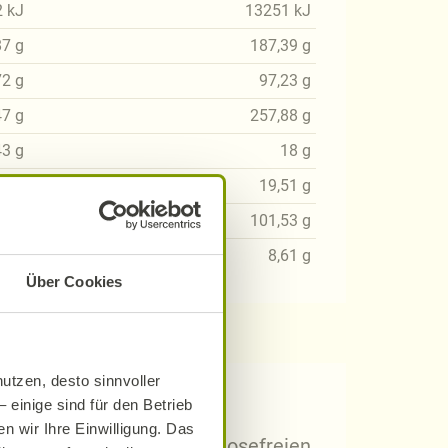
2
kJ
13251
kJ
87
g
187,39
g
72
g
97,23
g
47
g
257,88
g
43
g
18
g
55
g
19,51
g
06
g
101,53
g
68
g
8,61
g
Über Cookies
utzen, desto sinnvoller
 Rezepten?
 einige sind für den Betrieb
n wir Ihre Einwilligung. Das
arischen, gluten- und laktosefreien