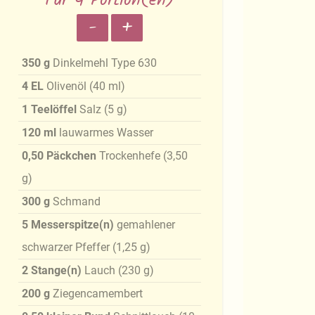
Für 4 Portion(en)
-
+
350
g
Dinkelmehl Type 630
4
EL
Olivenöl
(
40
ml
)
1
Teelöffel
Salz
(
5
g
)
120
ml
lauwarmes Wasser
0,50
Päckchen
Trockenhefe
(
3,50
g
)
300
g
Schmand
5
Messerspitze(n)
gemahlener
schwarzer Pfeffer
(
1,25
g
)
2
Stange(n)
Lauch
(
230
g
)
200
g
Ziegencamembert