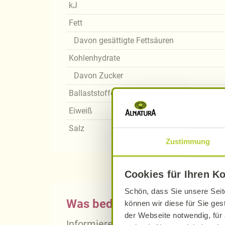
kJ
Fett
Davon gesättigte Fettsäuren
Kohlenhydrate
Davon Zucker
Ballaststoffe
Eiweiß
Salz
Zustimmung
Cookies für Ihren K
Schön, dass Sie unsere Seit
Was bedeutet vegan, vegetari
können wir diese für Sie ges
der Webseite notwendig, für 
Informieren Sie sich über die gena