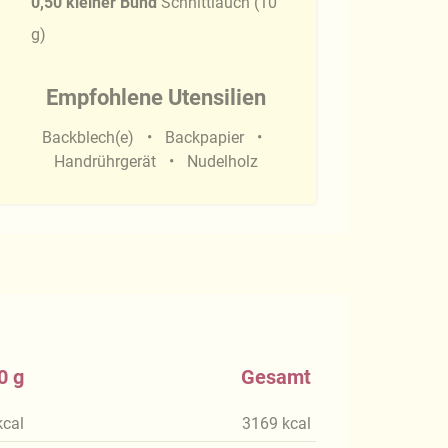
0,50
kleiner Bund
Schnittlauch
(
10
g
)
Empfohlene Utensilien
Backblech(e)
Backpapier
Handrührgerät
Nudelholz
0 g
Gesamt
kcal
3169
kcal