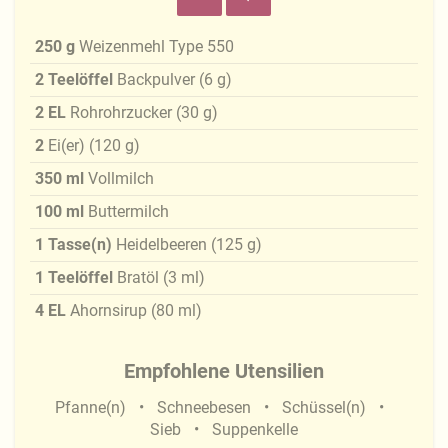
250
g
Weizenmehl Type 550
2
Teelöffel
Backpulver
(
6
g
)
2
EL
Rohrohrzucker
(
30
g
)
2
Ei(er)
(
120
g
)
350
ml
Vollmilch
100
ml
Buttermilch
1
Tasse(n)
Heidelbeeren
(
125
g
)
1
Teelöffel
Bratöl
(
3
ml
)
4
EL
Ahornsirup
(
80
ml
)
Empfohlene Utensilien
Pfanne(n)
Schneebesen
Schüssel(n)
Sieb
Suppenkelle