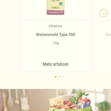
Alnatura
Weizenmehl Type 550
Re
1 kg
Mehr erfahren