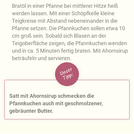
Bratöl in einer Pfanne bei mittlerer Hitze heiß
werden lassen. Mit einer Schöpfkelle kleine
Teigkreise mit Abstand nebeneinander in die
Pfanne setzen. Die Pfannkuchen sollen etwa 10
cm groß sein. Sobald sich Blasen an der
Teigoberfläche zeigen, die Pfannkuchen wenden
und in ca. 5 Minuten fertig braten. Mit Ahornsirup
beträufeln und servieren.
U
n
s
e
r
Ti
p
p:
Satt mit Ahornsirup schmecken die
Pfannkuchen auch mit geschmolzener,
gebräunter Butter.