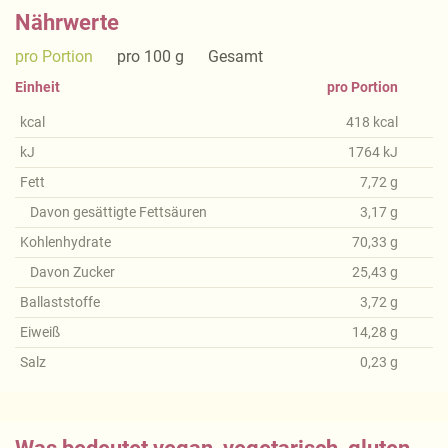
Nährwerte
pro Portion
pro 100 g
Gesamt
Einheit
pro Portion
kcal
418
kcal
kJ
1764
kJ
Fett
7,72
g
Davon gesättigte Fettsäuren
3,17
g
Kohlenhydrate
70,33
g
Davon Zucker
25,43
g
Ballaststoffe
3,72
g
Eiweiß
14,28
g
Salz
0,23
g