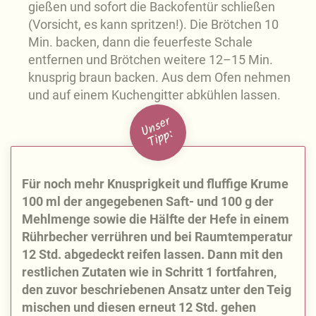
gießen und sofort die Backofentür schließen
(Vorsicht, es kann spritzen!). Die Brötchen 10
Min. backen, dann die feuerfeste Schale
entfernen und Brötchen weitere 12–15 Min.
knusprig braun backen. Aus dem Ofen nehmen
und auf einem Kuchengitter abkühlen lassen.
U
n
s
e
r
Ti
p
p:
Für noch mehr Knusprigkeit und fluffige Krume
100 ml der angegebenen Saft- und 100 g der
Mehlmenge sowie die Hälfte der Hefe in einem
Rührbecher verrühren und bei Raumtemperatur
12 Std. abgedeckt reifen lassen. Dann mit den
restlichen Zutaten wie in Schritt 1 fortfahren,
den zuvor beschriebenen Ansatz unter den Teig
mischen und diesen erneut 12 Std. gehen