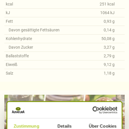
kcal
251
kcal
kJ
1064
kJ
Fett
0,93
g
Davon gesättigte Fettsäuren
0,14
g
Kohlenhydrate
50,08
g
Davon Zucker
3,27
g
Ballaststoffe
2,79
g
Eiweiß
9,12
g
Salz
1,18
g
Zustimmung
Details
Über Cookies