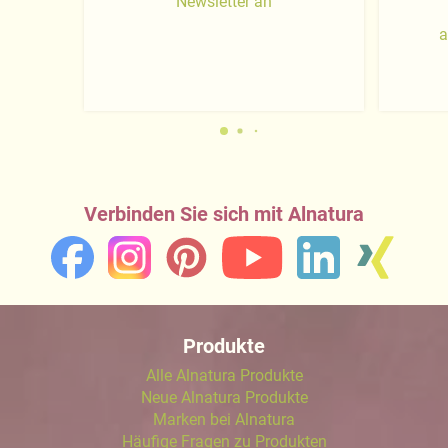
Newsletter an
a
Verbinden Sie sich mit Alnatura
Produkte
Alle Alnatura Produkte
Neue Alnatura Produkte
Marken bei Alnatura
Häufige Fragen zu Produkten