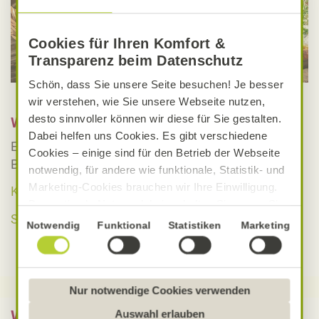
Cookies für Ihren Komfort &
Transparenz beim Datenschutz
Schön, dass Sie unsere Seite besuchen! Je besser
wir verstehen, wie Sie unsere Webseite nutzen,
desto sinnvoller können wir diese für Sie gestalten.
Weitere Rezeptvarianten
Dabei helfen uns Cookies. Es gibt verschiedene
Entdecken Sie auch die weiteren Varianten des
Cookies – einige sind für den Betrieb der Webseite
Brötchen-Rezepts:
notwendig, für andere wie funktionale, Statistik- und
Marketing-Cookies brauchen wir Ihre Einwilligung.
Karottenbrötchen
Das optimale Nutzererlebnis erhalten Sie, wenn Sie
Spinatbrötchen
„Alle Cookies erlauben“ anklicken. Ihre Einwilligung
Einwilligungsauswahl
Notwendig
Funktional
Statistiken
Marketing
umfasst in diesem Fall auch den Einsatz von
Dienstleistern in Drittländern, die kein mit der EU
vergleichbares Datenschutzniveau aufweisen.
Sofern personenbezogene Daten dorthin übermittelt
Nur notwendige Cookies verwenden
werden, besteht das Risiko, dass diese erfasst und
Auswahl erlauben
Was bedeutet vegan, vegetarisch, gluten-