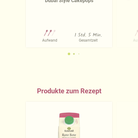
Dubai Style Cakepops
1 Std. 5 Min.
Aufwand
Gesamtzeit
Au
Produkte zum Rezept