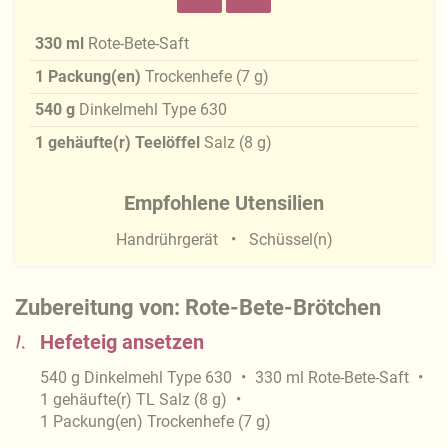
330
ml
Rote-Bete-Saft
1
Packung(en)
Trockenhefe
(
7
g
)
540
g
Dinkelmehl Type 630
1
gehäufte(r) Teelöffel
Salz
(
8
g
)
Empfohlene Utensilien
Handrührgerät
Schüssel(n)
Zubereitung von: Rote-Bete-Brötchen
1.
Hefeteig ansetzen
540
g
Dinkelmehl Type 630
330
ml
Rote-Bete-Saft
1
gehäufte(r) TL
Salz
(
8
g
)
1
Packung(en)
Trockenhefe
(
7
g
)