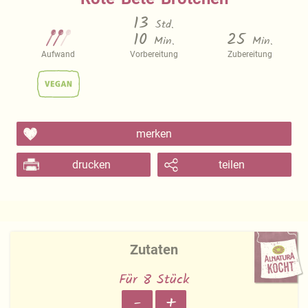
13
Std.
10
25
Min.
Min.
Aufwand
Vorbereitung
Zubereitung
merken
drucken
teilen
Zutaten
Für 8 Stück
-
+