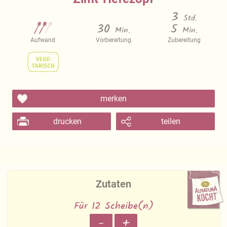
3
Std.
30
5
Min.
Min.
Aufwand
Vorbereitung
Zubereitung
merken
drucken
teilen
Zutaten
Für 12 Scheibe(n)
-
+