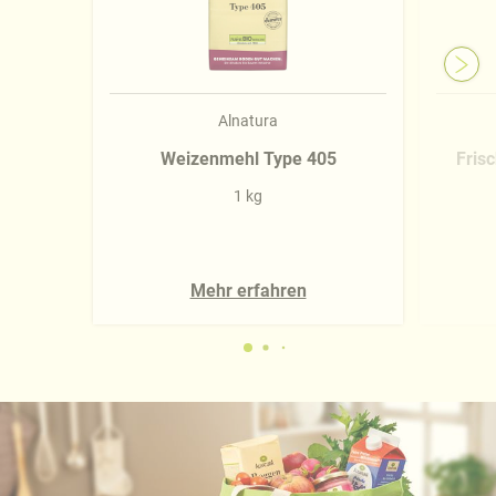
Alnatura
Weizenmehl Type 405
Fris
1 kg
Mehr erfahren