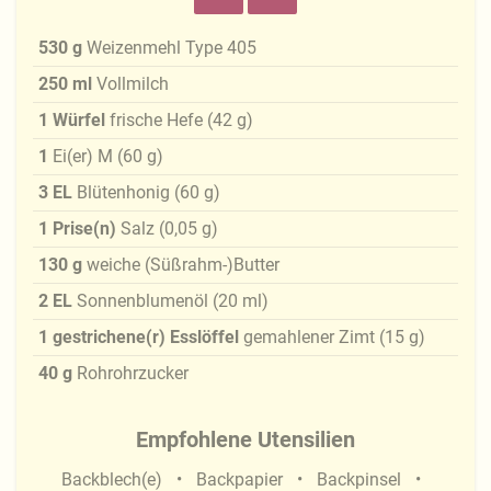
530
g
Weizenmehl Type 405
250
ml
Vollmilch
1
Würfel
frische Hefe
(
42
g
)
1
Ei(er) M
(
60
g
)
3
EL
Blütenhonig
(
60
g
)
1
Prise(n)
Salz
(
0,05
g
)
130
g
weiche (Süßrahm-)Butter
2
EL
Sonnenblumenöl
(
20
ml
)
1
gestrichene(r) Esslöffel
gemahlener Zimt
(
15
g
)
40
g
Rohrohrzucker
Empfohlene Utensilien
Backblech(e)
Backpapier
Backpinsel