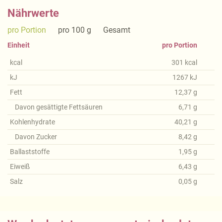
Nährwerte
pro Portion
pro 100 g
Gesamt
Einheit
pro Portion
kcal
301
kcal
kJ
1267
kJ
Fett
12,37
g
Davon gesättigte Fettsäuren
6,71
g
Kohlenhydrate
40,21
g
Davon Zucker
8,42
g
Ballaststoffe
1,95
g
Eiweiß
6,43
g
Salz
0,05
g