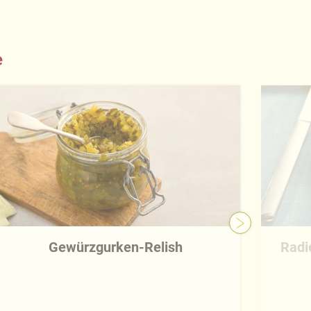
e
Gewürzgurken-Relish
Radi