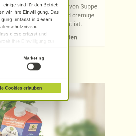
 einige sind für den Betrieb
Cremesuppe ist eine Art von Suppe,
Viel
n wir Ihre Einwilligung. Das
die für ihre samtige und cremige
sü
lligung umfasst in diesem
Konsistenz bekannt ist.
 Datenschutzniveau
dass diese erfasst und
Jetzt Rezept finden
zeit Ihre Einwilligung zur
ionen finden Sie in unserer
Marketing
le Cookies erlauben