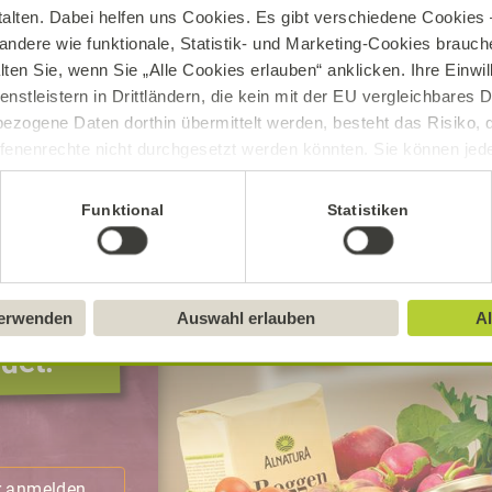
talten. Dabei helfen uns Cookies. Es gibt verschiedene Cookies –
Rezepte mit Feldsalat, Batavia und
andere wie funktionale, Statistik- und Marketing-Cookies brauche
anderen Salatsorten
lten Sie, wenn Sie „Alle Cookies erlauben“ anklicken. Ihre Einwi
enstleistern in Drittländern, die kein mit der EU vergleichbares
Jetzt inspirieren lassen
ezogene Daten dorthin übermittelt werden, besteht das Risiko, 
fenenrechte nicht durchgesetzt werden könnten. Sie können jeder
ittlung widerrufen und Tools deaktivieren. Ausführliche Informat
Funktional
Statistiken
Sie in unserem
Impressum
.
verwenden
Auswahl erlauben
Al
det!
.
r anmelden