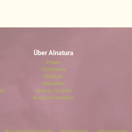
Über Alnatura
Presse
Compliance
Mitarbeit
Newsletter
len
Alnatura Qualität
Alnatura Frankreich
Nutzungsbedingungen
Meldesystem
Informationen