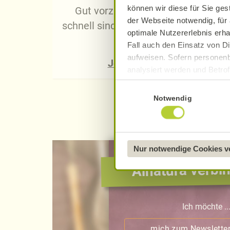
können wir diese für Sie ges
Gut vorzubereiten, einfach und
der Webseite notwendig, für 
schnell sind die Auflauf-Rezepte von
optimale Nutzererlebnis erha
Alnatura.
Fall auch den Einsatz von Di
aufweisen. Sofern personenb
Jetzt entdecken
analysiert werden und Betrof
Datenverarbeitung und -überm
Einwilligungsauswahl
Datenschutzerklärung
.
Notwendig
Näheres über uns erfahren 
Nur notwendige Cookies 
Alnatura verbin
Ich möchte ..
… mich zum Newslette