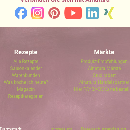
Rezepte
Märkte
Alle Rezepte
Produkt-Empfehlungen
Saisonkalender
Alnatura Märkte
Warenkunden
Studirabatt
Was koche ich heute?
Alnatura Handelspartner
Magazin
Hier PAYBACK Karte bestel
Rezeptkategorien
 Darmstadt
Impressum
Datenschutzerklärung