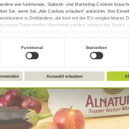
andere wie funktionale, Statistik- und Marketing-Cookies brauche
lten Sie, wenn Sie „Alle Cookies erlauben“ anklicken. Ihre Einwi
enstleistern in Drittländern, die kein mit der EU vergleichbares
ezogene Daten dorthin übermittelt werden, besteht das Risiko, 
fenenrechte nicht durchgesetzt werden könnten. Sie können jeder
ittlung widerrufen und Tools deaktivieren. Ausführliche Informat
Funktional
Statistiken
Sie in unserem
Impressum
.
verwenden
Auswahl erlauben
Al