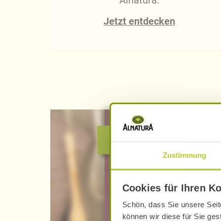
Alnatura.
Jetzt entdecken
Alnatura verbin
Zustimmung
Ich möchte ..
Cookies für Ihren K
… mich zum Newslette
Schön, dass Sie unsere Seit
können wir diese für Sie ges
… mich zu Mein Alnatu