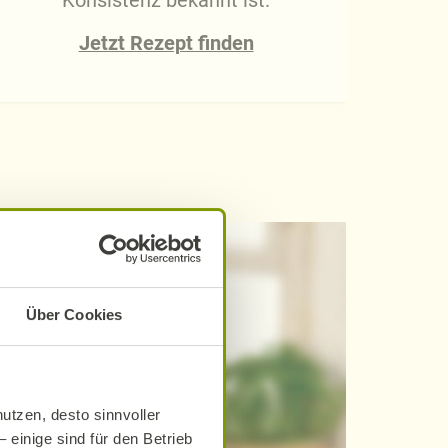
Konsistenz bekannt ist.
pika
Jetzt Rezept finden
Fi
Über Cookies
utzen, desto sinnvoller
 einige sind für den Betrieb