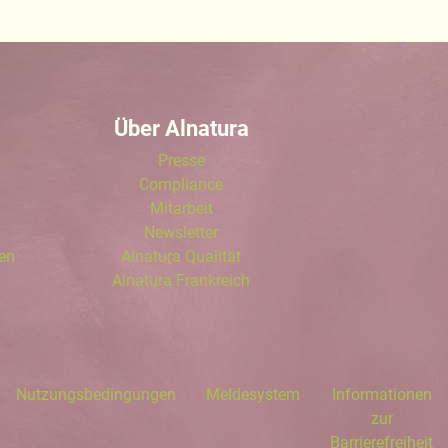
Über Alnatura
Presse
Compliance
Mitarbeit
Newsletter
len
Alnatura Qualität
Alnatura Frankreich
Nutzungsbedingungen
Meldesystem
Informationen
zur
Barrierefreiheit