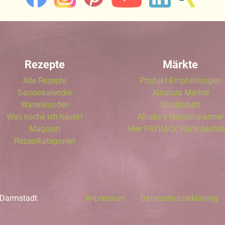
Rezepte
Märkte
Alle Rezepte
Produkt-Empfehlungen
Saisonkalender
Alnatura Märkte
Warenkunden
Studirabatt
Was koche ich heute?
Alnatura Handelspartner
Magazin
Hier PAYBACK Karte bestel
Rezeptkategorien
 Darmstadt
Impressum
Datenschutzerklärung