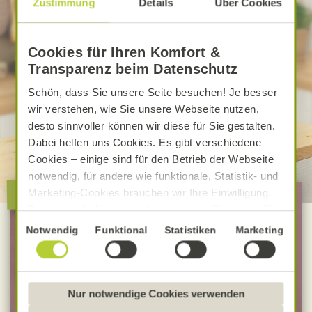
Zustimmung
Details
Über Cookies
Cookies für Ihren Komfort &
Transparenz beim Datenschutz
Schön, dass Sie unsere Seite besuchen! Je besser
wir verstehen, wie Sie unsere Webseite nutzen,
desto sinnvoller können wir diese für Sie gestalten.
Dabei helfen uns Cookies. Es gibt verschiedene
Cookies – einige sind für den Betrieb der Webseite
notwendig, für andere wie funktionale, Statistik- und
Alnatura verbindet!
Marketing-Cookies brauchen wir Ihre Einwilligung.
Das optimale Nutzererlebnis erhalten Sie, wenn Sie
„Alle Cookies erlauben“ anklicken. Ihre Einwilligung
Einwilligungsauswahl
Notwendig
Funktional
Statistiken
Marketing
Ich möchte ...
umfasst in diesem Fall auch den Einsatz von
Dienstleistern in Drittländern, die kein mit der EU
… mich zum Newsletter anmelden
vergleichbares Datenschutzniveau aufweisen.
Sofern personenbezogene Daten dorthin übermittelt
Nur notwendige Cookies verwenden
… mich zu Mein Alnatura anmelden
werden, besteht das Risiko, dass diese erfasst und