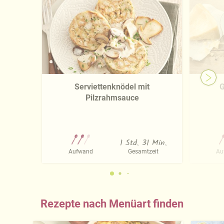
Serviettenknödel mit
G
Pilzrahmsauce
1 Std. 31 Min.
Aufwand
Gesamtzeit
Au
Rezepte nach Menüart finden