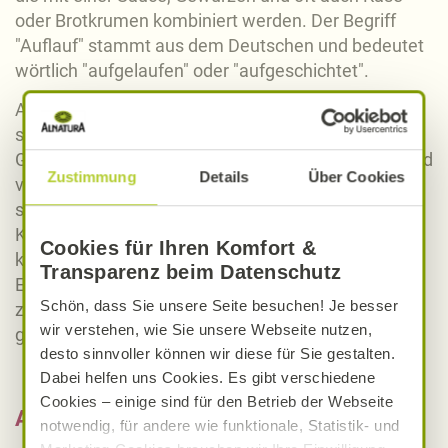
oder Brotkrumen kombiniert werden. Der Begriff
"Auflauf" stammt aus dem Deutschen und bedeutet
wörtlich "aufgelaufen" oder "aufgeschichtet".
Aufläufe sind beliebt, weil sie einfach zuzubereiten
sind und eine Vielzahl von Zutaten und
Geschmacksrichtungen aufnehmen können. Sie sind
Zustimmung
Details
Über Cookies
vielseitig und können als Hauptgericht, Beilage oder
sogar als Dessert serviert werden. Durch die
Kombination verschiedener Zutaten und Gewürze
Cookies für Ihren Komfort &
können Aufläufe an persönliche Vorlieben und
Transparenz beim Datenschutz
Ernährungsbedürfnisse angepasst werden, was sie
Schön, dass Sie unsere Seite besuchen! Je besser
zu einer beliebten Wahl in vielen Küchen auf der
wir verstehen, wie Sie unsere Webseite nutzen,
ganzen Welt macht.
desto sinnvoller können wir diese für Sie gestalten.
Dabei helfen uns Cookies. Es gibt verschiedene
Cookies – einige sind für den Betrieb der Webseite
Auflauf-Rezepte finden
notwendig, für andere wie funktionale, Statistik- und