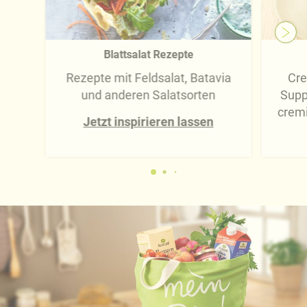
Blattsalat Rezepte
Rezepte mit Feldsalat, Batavia
Cre
und anderen Salatsorten
Supp
cremi
Jetzt inspirieren lassen