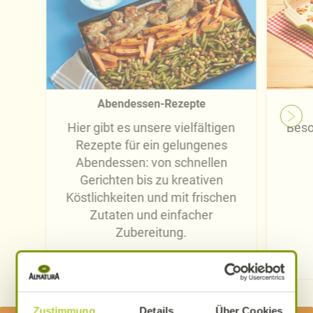
Abendessen-Rezepte
Hier gibt es unsere vielfältigen
Beso
Rezepte für ein gelungenes
Abendessen: von schnellen
Gerichten bis zu kreativen
Köstlichkeiten und mit frischen
Zutaten und einfacher
Zubereitung.
Hier inspirieren lassen
Zustimmung
Details
Über Cookies