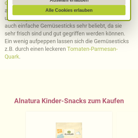
cremigen Cashew-Kokos-Riegel
eine
analysiert werden und Betroffenenrechte nicht
abwechslungsreiche Rezeptidee für Zuhause oder
Alle Cookies erlauben
durchgesetzt werden könnten. Sie können jederzeit
unterwegs. Für einen kurzen Snack Zuhause sind
Ihre Einwilligung zur Datenverarbeitung und
auch einfache Gemüsesticks sehr beliebt, da sie
-übermittlung widerrufen und Tools deaktivieren.
sehr frisch sind und gut gegriffen werden können.
Ausführliche Informationen finden Sie in unserer
Ein wenig aufpeppen lassen sich die Gemüsesticks
Datenschutzerklärung
.
z.B. durch einen leckeren
Tomaten-Parmesan-
Quark
.
Näheres über uns erfahren Sie in unserem
Impressum
.
Alnatura Kinder-Snacks zum Kaufen