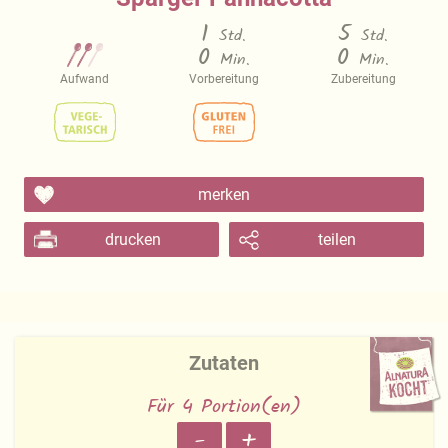
1
5
Std.
Std.
0
0
Min.
Min.
Aufwand
Vorbereitung
Zubereitung
merken
drucken
teilen
Zutaten
Für 4 Portion(en)
-
+