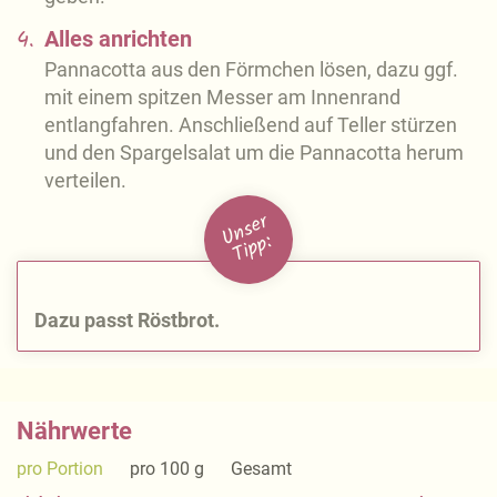
4.
Alles anrichten
Pannacotta aus den Förmchen lösen, dazu ggf.
mit einem spitzen Messer am Innenrand
entlangfahren. Anschließend auf Teller stürzen
und den Spargelsalat um die Pannacotta herum
verteilen.
U
n
s
e
r
Ti
p
p:
Dazu passt Röstbrot.
Nährwerte
pro Portion
pro 100 g
Gesamt