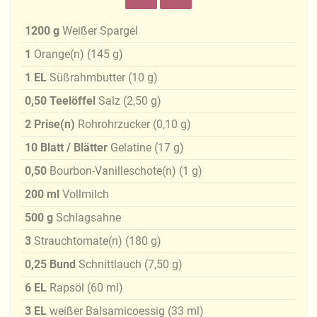
1200
g
Weißer Spargel
1
Orange(n)
(
145
g
)
1
EL
Süßrahmbutter
(
10
g
)
0,50
Teelöffel
Salz
(
2,50
g
)
2
Prise(n)
Rohrohrzucker
(
0,10
g
)
10
Blatt / Blätter
Gelatine
(
17
g
)
0,50
Bourbon-Vanilleschote(n)
(
1
g
)
200
ml
Vollmilch
500
g
Schlagsahne
3
Strauchtomate(n)
(
180
g
)
0,25
Bund
Schnittlauch
(
7,50
g
)
6
EL
Rapsöl
(
60
ml
)
3
EL
weißer Balsamicoessig
(
33
ml
)