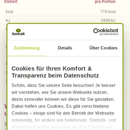
Einheit
pro Portion
kcal
710
kcal
kJ
2936
kJ
Fett
60,40
g
Davon gesättigte Fettsäuren
27,65
g
Kohlenhydrate
18,95
g
Zustimmung
Details
Über Cookies
Davon Zucker
18,52
g
Ballaststoffe
6,67
g
Cookies für Ihren Komfort &
Eiweiß
17,83
g
Transparenz beim Datenschutz
Salz
0,80
g
Schön, dass Sie unsere Seite besuchen! Je besser
wir verstehen, wie Sie unsere Webseite nutzen,
desto sinnvoller können wir diese für Sie gestalten.
Was bedeutet vegan, vegetarisch, gluten-
Dabei helfen uns Cookies. Es gibt verschiedene
und laktosefrei bei Alnatura Rezepten?
Cookies – einige sind für den Betrieb der Webseite
notwendig, für andere wie funktionale, Statistik- und
Informieren Sie sich über die genaue Erklärung der
Marketing-Cookies brauchen wir Ihre Einwilligung.