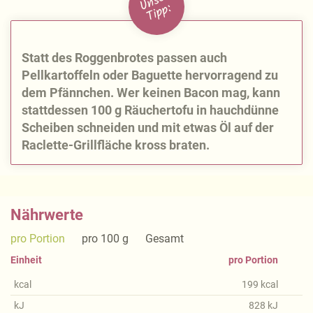
U
n
s
e
r
Ti
p
p:
Statt des Roggenbrotes passen auch
Pellkartoffeln oder Baguette hervorragend zu
dem Pfännchen. Wer keinen Bacon mag, kann
stattdessen 100 g Räuchertofu in hauchdünne
Scheiben schneiden und mit etwas Öl auf der
Raclette-Grillfläche kross braten.
Nährwerte
pro Portion
pro 100 g
Gesamt
Einheit
pro Portion
kcal
199
kcal
kJ
828
kJ