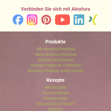
Verbinden Sie sich mit Alnatura
Produkte
Alle Alnatura Produkte
Neue Alnatura Produkte
Marken bei Alnatura
Häufige Fragen zu Produkten
Alnatura Produkte online kaufen
Rezepte
Alle Rezepte
Saisonkalender
Warenkunden
Was koche ich heute?
Magazin