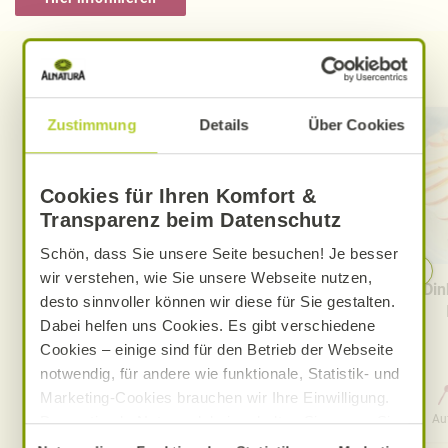
Entdecken Sie weitere Rezepte
Zustimmung
Details
Über Cookies
Cookies für Ihren Komfort &
Transparenz beim Datenschutz
Schön, dass Sie unsere Seite besuchen! Je besser
wir verstehen, wie Sie unsere Webseite nutzen,
Vanillepudding mit Kamille
Din
desto sinnvoller können wir diese für Sie gestalten.
Dabei helfen uns Cookies. Es gibt verschiedene
Cookies – einige sind für den Betrieb der Webseite
notwendig, für andere wie funktionale, Statistik- und
Marketing-Cookies brauchen wir Ihre Einwilligung.
0 Std. 15 Min.
Aufwand
Gesamtzeit
Au
Das optimale Nutzererlebnis erhalten Sie, wenn Sie
„Alle Cookies erlauben“ anklicken. Ihre Einwilligung