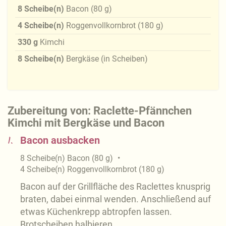
8
Scheibe(n)
Bacon
(
80
g
)
4
Scheibe(n)
Roggenvollkornbrot
(
180
g
)
330
g
Kimchi
8
Scheibe(n)
Bergkäse (in Scheiben)
Zubereitung von: Raclette-Pfännchen
Kimchi mit Bergkäse und Bacon
1.
Bacon ausbacken
8
Scheibe(n)
Bacon
(
80
g
)
4
Scheibe(n)
Roggenvollkornbrot
(
180
g
)
Bacon auf der Grillfläche des Raclettes knusprig
braten, dabei einmal wenden. Anschließend auf
etwas Küchenkrepp abtropfen lassen.
Brotscheiben halbieren.