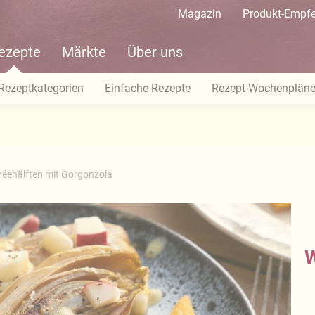
Magazin
Produkt-Empf
ezepte
Märkte
Über uns
Rezeptkategorien
Einfache Rezepte
Rezept-Wochenplän
éehälften mit Gorgonzola
W