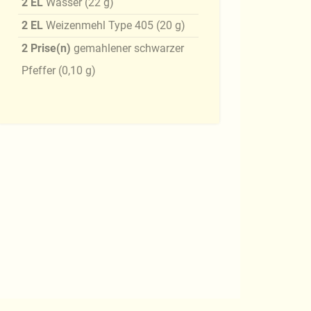
2
EL
Wasser
(
22
g
)
2
EL
Weizenmehl Type 405
(
20
g
)
2
Prise(n)
gemahlener schwarzer
Pfeffer
(
0,10
g
)