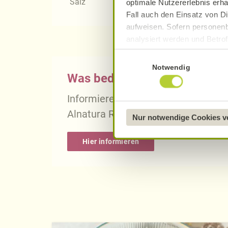
Salz
optimale Nutzererlebnis erha
Fall auch den Einsatz von Di
aufweisen. Sofern personenb
analysiert werden und Betrof
Datenverarbeitung und -überm
Einwilligungsauswahl
Datenschutzerklärung
.
Notwendig
Was bedeutet vegan, vegetari
Näheres über uns erfahren 
Informieren Sie sich über die gena
Alnatura Rezepten.
Nur notwendige Cookies 
Hier informieren