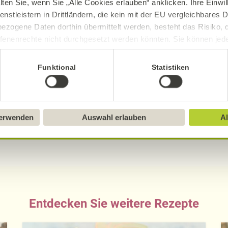
3,13
g
1,
lten Sie, wenn Sie „Alle Cookies erlauben“ anklicken. Ihre Einwi
enstleistern in Drittländern, die kein mit der EU vergleichbares
ezogene Daten dorthin übermittelt werden, besteht das Risiko, 
fenenrechte nicht durchgesetzt werden könnten. Sie können jeder
ittlung widerrufen und Tools deaktivieren. Ausführliche Informat
Funktional
Statistiken
sch, gluten- und laktosefrei bei Alnatura
Sie in unserem
Impressum
.
ue Erklärung der Kennzeichnung von veganen, veget
verwenden
Auswahl erlauben
Al
Entdecken Sie weitere Rezepte