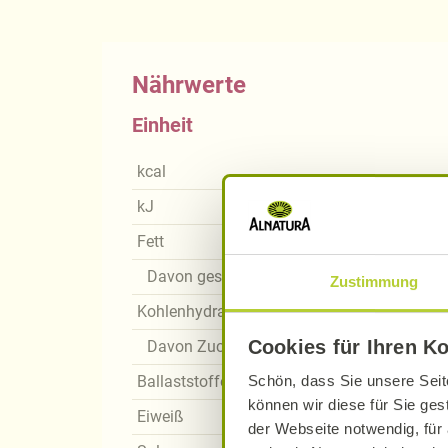
Nährwerte
Einheit
kcal
kJ
Fett
Davon gesättigte Fettsäuren
Zustimmung
Kohlenhydrate
Cookies für Ihren K
Davon Zucker
Schön, dass Sie unsere Seit
Ballaststoffe
können wir diese für Sie ges
Eiweiß
der Webseite notwendig, für 