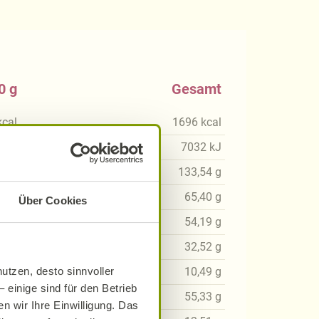
0 g
Gesamt
kcal
1696
kcal
5
kJ
7032
kJ
87
g
133,54
g
82
g
65,40
g
Über Cookies
82
g
54,19
g
89
g
32,52
g
utzen, desto sinnvoller
93
g
10,49
g
 einige sind für den Betrieb
92
g
55,33
g
n wir Ihre Einwilligung. Das