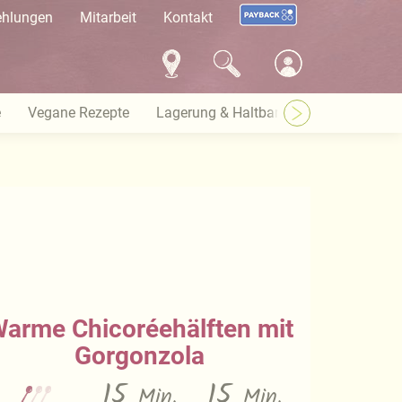
ehlungen
Mitarbeit
Kontakt
e
Vegane Rezepte
Lagerung & Haltbarkeit
Warenkund
arme Chicoréehälften mit
Gorgonzola
15
15
Min.
Min.