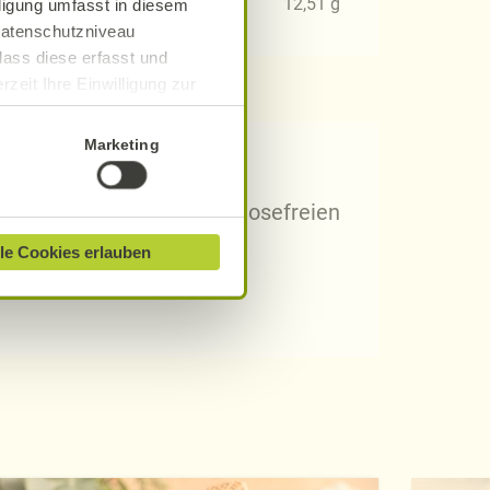
11
g
12,51
g
lligung umfasst in diesem
 Datenschutzniveau
dass diese erfasst und
zeit Ihre Einwilligung zur
ionen finden Sie in unserer
Marketing
 Rezepten?
arischen, gluten- und laktosefreien
le Cookies erlauben