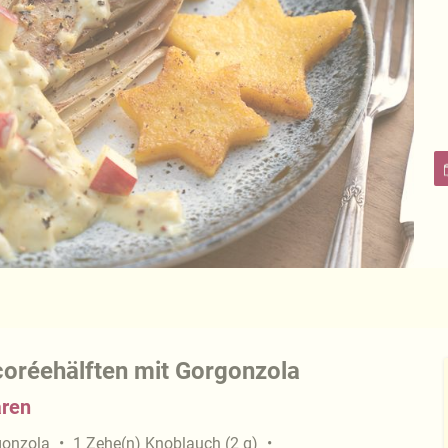
oréehälften mit Gorgonzola
aren
gonzola
1
Zehe(n)
Knoblauch
(
2
g
)