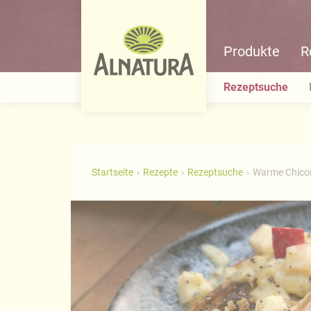
Produkte
R
Rezeptsuche
Startseite
Rezepte
Rezeptsuche
Warme Chicor