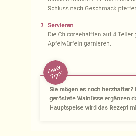
Schluss nach Geschmack pfeffer
3.
Servieren
Die Chicoréehälften auf 4 Telle
Apfelwürfeln garnieren.
U
n
s
e
r
T
i
p
p
:
Sie mögen es noch herzhafter?
geröstete Walnüsse ergänzen da
Hauptspeise wird das Rezept mi