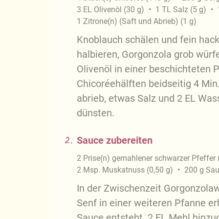
3
EL
Olivenöl
(
30
g
)
1
TL
Salz
(
5
g
)
1
Zitrone(n) (Saft und Abrieb)
(
1
g
)
Knoblauch schälen und fein hac
halbieren, Gorgonzola grob würfe
Olivenöl in einer beschichteten 
Chicoréehälften beidseitig 4 Min
abrieb, etwas Salz und 2 EL Was
dünsten.
2.
Sauce zubereiten
2
Prise(n)
gemahlener schwarzer Pfeffer
2
Msp.
Muskatnuss
(
0,50
g
)
200
g
Sau
In der Zwischenzeit Gorgonzola
Senf in einer weiteren Pfanne er
Sauce entsteht. 2 EL Mehl hinz