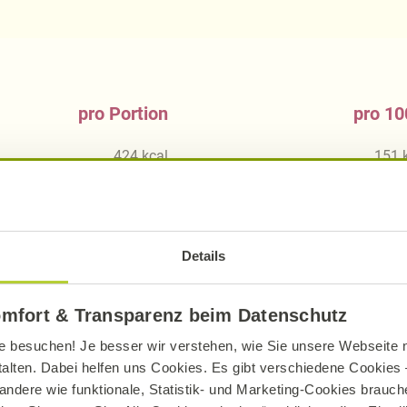
pro Portion
pro 10
424
kcal
151
1758
kJ
62
33,38
g
11,
16,35
g
5,
Details
13,55
g
4,
omfort & Transparenz beim Datenschutz
8,13
g
2,
e besuchen! Je besser wir verstehen, wie Sie unsere Webseite n
2,62
g
0,
talten. Dabei helfen uns Cookies. Es gibt verschiedene Cookies –
13,83
g
4,
andere wie funktionale, Statistik- und Marketing-Cookies brauche