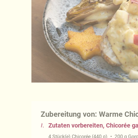
Zubereitung von: Warme Chic
1.
Zutaten vorbereiten, Chicorée g
4
Stück(e)
Chicorée
(
440
g
)
200
g
Gor