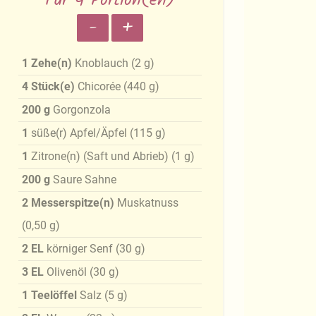
Für 4 Portion(en)
-
+
1
Zehe(n)
Knoblauch
(
2
g
)
4
Stück(e)
Chicorée
(
440
g
)
200
g
Gorgonzola
1
süße(r) Apfel/Äpfel
(
115
g
)
1
Zitrone(n) (Saft und Abrieb)
(
1
g
)
200
g
Saure Sahne
2
Messerspitze(n)
Muskatnuss
(
0,50
g
)
2
EL
körniger Senf
(
30
g
)
3
EL
Olivenöl
(
30
g
)
1
Teelöffel
Salz
(
5
g
)