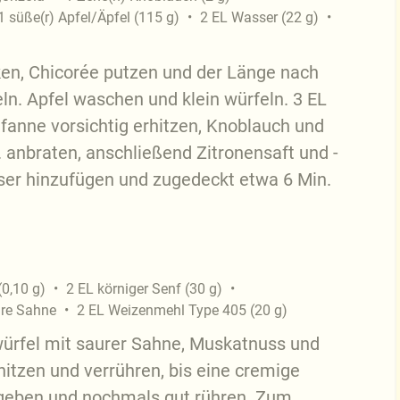
1
süße(r) Apfel/Äpfel
(
115
g
)
2
EL
Wasser
(
22
g
)
ken, Chicorée putzen und der Länge nach
ln. Apfel waschen und klein würfeln. 3 EL
Pfanne vorsichtig erhitzen, Knoblauch und
. anbraten, anschließend Zitronensaft und -
ser hinzufügen und zugedeckt etwa 6 Min.
(
0,10
g
)
2
EL
körniger Senf
(
30
g
)
re Sahne
2
EL
Weizenmehl Type 405
(
20
g
)
würfel mit saurer Sahne, Muskatnuss und
hitzen und verrühren, bis eine cremige
ugeben und nochmals gut rühren. Zum