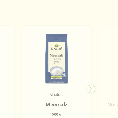
Alnatura
Meersalz
Wei
500 g