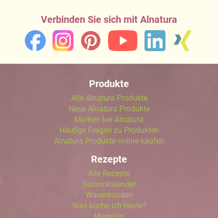
Verbinden Sie sich mit Alnatura
Produkte
Alle Alnatura Produkte
Neue Alnatura Produkte
Marken bei Alnatura
Häufige Fragen zu Produkten
Alnatura Produkte online kaufen
Rezepte
Alle Rezepte
Saisonkalender
Warenkunden
Was koche ich heute?
Magazin