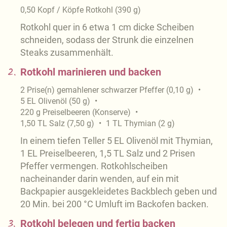
0,50
Kopf / Köpfe
Rotkohl
(
390
g
)
Rotkohl quer in 6 etwa 1 cm dicke Scheiben
schneiden, sodass der Strunk die einzelnen
Steaks zusammenhält.
2.
Rotkohl marinieren und backen
2
Prise(n)
gemahlener schwarzer Pfeffer
(
0,10
g
)
5
EL
Olivenöl
(
50
g
)
220
g
Preiselbeeren (Konserve)
1,50
TL
Salz
(
7,50
g
)
1
TL
Thymian
(
2
g
)
In einem tiefen Teller 5 EL Olivenöl mit Thymian,
1 EL Preiselbeeren, 1,5 TL Salz und 2 Prisen
Pfeffer vermengen. Rotkohlscheiben
nacheinander darin wenden, auf ein mit
Backpapier ausgekleidetes Backblech geben und
20 Min. bei 200 °C Umluft im Backofen backen.
3.
Rotkohl belegen und fertig backen