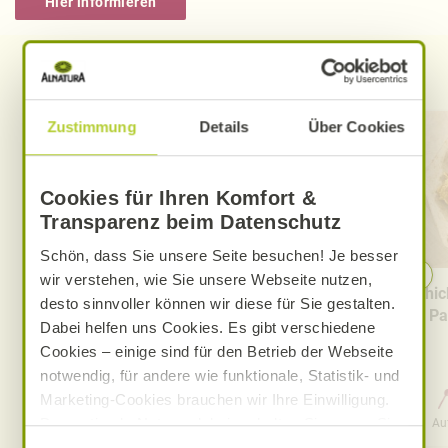
Hier informieren
Entdecken Sie weitere Rezepte
Zustimmung
Details
Über Cookies
Cookies für Ihren Komfort &
Transparenz beim Datenschutz
Schön, dass Sie unsere Seite besuchen! Je besser
wir verstehen, wie Sie unsere Webseite nutzen,
Schokoflips
Chic
desto sinnvoller können wir diese für Sie gestalten.
Pa
Dabei helfen uns Cookies. Es gibt verschiedene
Cookies – einige sind für den Betrieb der Webseite
notwendig, für andere wie funktionale, Statistik- und
Marketing-Cookies brauchen wir Ihre Einwilligung.
0 Std. 40 Min.
Das optimale Nutzererlebnis erhalten Sie, wenn Sie
Aufwand
Gesamtzeit
Au
„Alle Cookies erlauben“ anklicken. Ihre Einwilligung