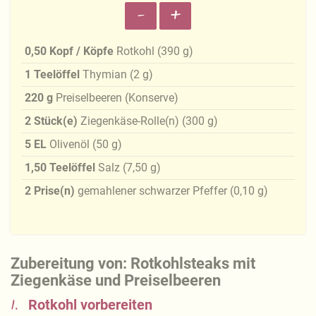
-
+
0,50
Kopf / Köpfe
Rotkohl
(
390
g
)
1
Teelöffel
Thymian
(
2
g
)
220
g
Preiselbeeren (Konserve)
2
Stück(e)
Ziegenkäse-Rolle(n)
(
300
g
)
5
EL
Olivenöl
(
50
g
)
1,50
Teelöffel
Salz
(
7,50
g
)
2
Prise(n)
gemahlener schwarzer Pfeffer
(
0,10
g
)
Zubereitung von: Rotkohlsteaks mit
Ziegenkäse und Preiselbeeren
1.
Rotkohl vorbereiten