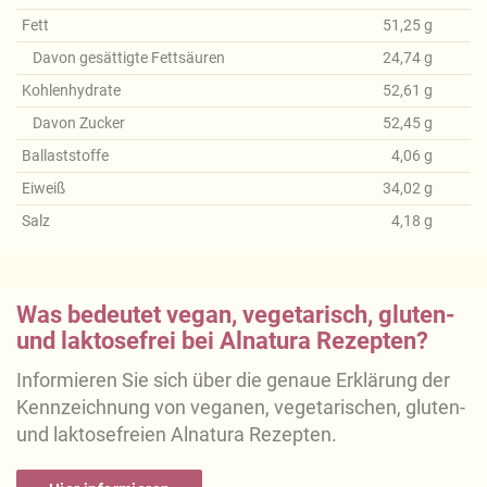
Fett
51,25
g
Davon gesättigte Fettsäuren
24,74
g
Kohlenhydrate
52,61
g
Davon Zucker
52,45
g
Ballaststoffe
4,06
g
Eiweiß
34,02
g
Salz
4,18
g
Was bedeutet vegan, vegetarisch, gluten-
und laktosefrei bei Alnatura Rezepten?
Informieren Sie sich über die genaue Erklärung der
Kennzeichnung von veganen, vegetarischen, gluten-
und laktosefreien Alnatura Rezepten.