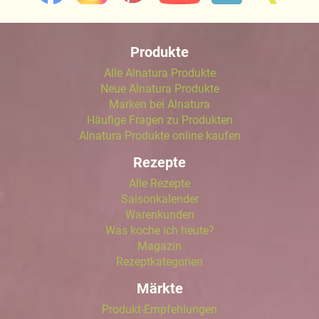
Produkte
Alle Alnatura Produkte
Neue Alnatura Produkte
Marken bei Alnatura
Häufige Fragen zu Produkten
Alnatura Produkte online kaufen
Rezepte
Alle Rezepte
Saisonkalender
Warenkunden
Was koche ich heute?
Magazin
Rezeptkategorien
Märkte
Produkt-Empfehlungen