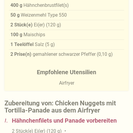
400
g
Hähnchenbrustfilet(s)
50
g
Weizenmehl Type 550
2
Stück(e)
Ei(er)
(
120
g
)
100
g
Maischips
1
Teelöffel
Salz
(
5
g
)
2
Prise(n)
gemahlener schwarzer Pfeffer
(
0,10
g
)
Empfohlene Utensilien
Airfryer
Zubereitung von: Chicken Nuggets mit
Tortilla-Panade aus dem Airfryer
1.
Hähnchenfilets und Panade vorbereiten
2
Stück(e)
Ei(er)
(
120
g
)