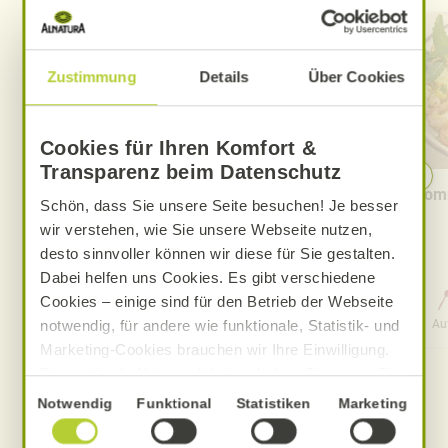
Zustimmung
Details
Über Cookies
Cookies für Ihren Komfort &
Transparenz beim Datenschutz
Cremige Tomaten-Knoblauch-
Somm
Schön, dass Sie unsere Seite besuchen! Je besser
Pasta
wir verstehen, wie Sie unsere Webseite nutzen,
desto sinnvoller können wir diese für Sie gestalten.
Dabei helfen uns Cookies. Es gibt verschiedene
Cookies – einige sind für den Betrieb der Webseite
0 Std. 30 Min.
Aufwand
Gesamtzeit
Au
notwendig, für andere wie funktionale, Statistik- und
Marketing-Cookies brauchen wir Ihre Einwilligung.
Das optimale Nutzererlebnis erhalten Sie, wenn Sie
„Alle Cookies erlauben“ anklicken. Ihre Einwilligung
Einwilligungsauswahl
Notwendig
Funktional
Statistiken
Marketing
umfasst in diesem Fall auch den Einsatz von
Dienstleistern in Drittländern, die kein mit der EU