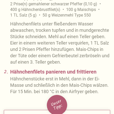
2
Prise(n)
gemahlener schwarzer Pfeffer
(
0,10
g
)
400
g
Hähnchenbrustfilet(s)
100
g
Maischips
1
TL
Salz
(
5
g
)
50
g
Weizenmehl Type 550
Hähnchenfilets unter fließendem Wasser
abwaschen, trocken tupfen und in mundgerechte
Stücke schneiden. Mehl auf einen Teller geben.
Eier in einem weiteren Teller verquirlen, 1 TL Salz
und 2 Prisen Pfeffer hinzufügen. Mais-Chips in
der Tüte oder einem Gefrierbeutel zerbröseln und
auf einen 3. Teller geben.
2.
Hähnchenfilets panieren und frittieren
Hähnchenstücke erst in Mehl, dann in der Ei-
Masse und schließlich in den Mais-Chips wälzen.
Für 15 Min. bei 180 °C in den Airfryer geben.
U
n
s
e
r
Ti
p
p: