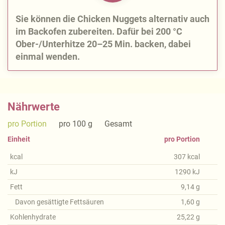
Sie können die Chicken Nuggets alternativ auch
im Backofen zubereiten. Dafür bei 200 °C
Ober-/Unterhitze 20–25 Min. backen, dabei
einmal wenden.
Nährwerte
pro Portion
pro 100 g
Gesamt
Einheit
pro Portion
kcal
307
kcal
kJ
1290
kJ
Fett
9,14
g
Davon gesättigte Fettsäuren
1,60
g
Kohlenhydrate
25,22
g