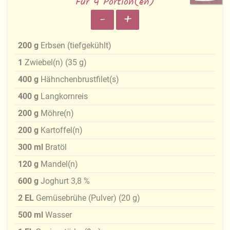
Für 4 Portion(en)
-
+
200
g
Erbsen (tiefgekühlt)
1
Zwiebel(n)
(
35
g
)
400
g
Hähnchenbrustfilet(s)
400
g
Langkornreis
200
g
Möhre(n)
200
g
Kartoffel(n)
300
ml
Bratöl
120
g
Mandel(n)
600
g
Joghurt 3,8 %
2
EL
Gemüsebrühe (Pulver)
(
20
g
)
500
ml
Wasser