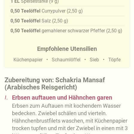
1
EL
Speisestärke
(
9
g
)
0,50
Teelöffel
Currypulver
(
2,50
g
)
0,50
Teelöffel
Salz
(
2,50
g
)
0,50
Teelöffel
gemahlener schwarzer Pfeffer
(
2,50
g
)
Empfohlene Utensilien
Küchenpapier
Schaumlöffel
Sieb
Töpfe
Zubereitung von: Schakria Mansaf
(Arabisches Reisgericht)
1.
Erbsen auftauen und Hähnchen garen
Erbsen zum Auftauen mit kochendem Wasser
bedecken. Zwiebel schälen und vierteln.
Hähnchenbrustfilets waschen, mit Küchenpapier
trocken tupfen und mit der Zwiebel in einen mit 3