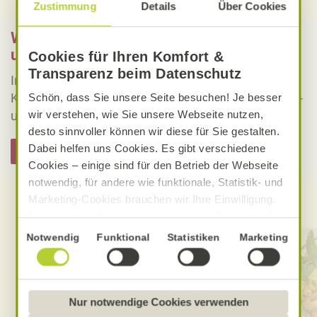
Zustimmung
Details
Über Cookies
Was bedeutet vegan, vegetarisch, gluten-
und laktosefrei bei Alnatura Rezepten?
Cookies für Ihren Komfort &
Transparenz beim Datenschutz
Informieren Sie sich über die genaue Erklärung der
Kennzeichnung von veganen, vegetarischen, gluten-
Schön, dass Sie unsere Seite besuchen! Je besser
wir verstehen, wie Sie unsere Webseite nutzen,
und laktosefreien Alnatura Rezepten.
desto sinnvoller können wir diese für Sie gestalten.
Dabei helfen uns Cookies. Es gibt verschiedene
Hier informieren
Cookies – einige sind für den Betrieb der Webseite
notwendig, für andere wie funktionale, Statistik- und
Marketing-Cookies brauchen wir Ihre Einwilligung.
Entdecken Sie weitere Rezepte
Das optimale Nutzererlebnis erhalten Sie, wenn Sie
„Alle Cookies erlauben“ anklicken. Ihre Einwilligung
Einwilligungsauswahl
Notwendig
Funktional
Statistiken
Marketing
umfasst in diesem Fall auch den Einsatz von
Dienstleistern in Drittländern, die kein mit der EU
vergleichbares Datenschutzniveau aufweisen.
Sofern personenbezogene Daten dorthin übermittelt
Nur notwendige Cookies verwenden