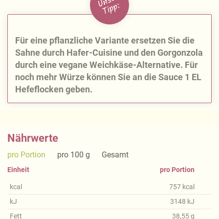
U
n
s
e
r
Ti
p
p:
Für eine pflanzliche Variante ersetzen Sie die
Sahne durch Hafer-Cuisine und den Gorgonzola
durch eine vegane Weichkäse-Alternative. Für
noch mehr Würze können Sie an die Sauce 1 EL
Hefeflocken geben.
Nährwerte
pro Portion
pro 100 g
Gesamt
Einheit
pro Portion
kcal
757
kcal
kJ
3148
kJ
Fett
38,55
g