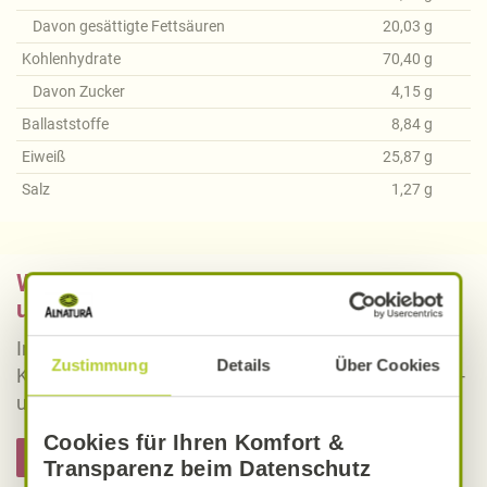
Davon gesättigte Fettsäuren
20,03
g
Kohlenhydrate
70,40
g
Davon Zucker
4,15
g
Ballaststoffe
8,84
g
Eiweiß
25,87
g
Salz
1,27
g
Was bedeutet vegan, vegetarisch, gluten-
und laktosefrei bei Alnatura Rezepten?
Informieren Sie sich über die genaue Erklärung der
Zustimmung
Details
Über Cookies
Kennzeichnung von veganen, vegetarischen, gluten-
und laktosefreien Alnatura Rezepten.
Cookies für Ihren Komfort &
Hier informieren
Transparenz beim Datenschutz