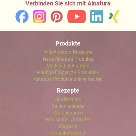
Verbinden Sie sich mit Alnatura
Produkte
Alle Alnatura Produkte
Neue Alnatura Produkte
Marken bei Alnatura
Häufige Fragen zu Produkten
Alnatura Produkte online kaufen
Rezepte
Alle Rezepte
Saisonkalender
Warenkunden
Was koche ich heute?
Magazin
Rezeptkategorien