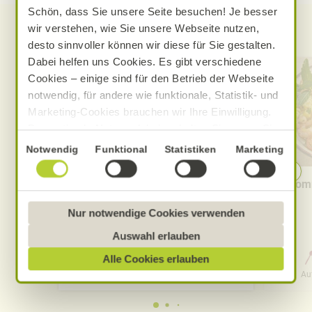
Schön, dass Sie unsere Seite besuchen! Je besser
wir verstehen, wie Sie unsere Webseite nutzen,
Entdecken Sie weitere Rezepte
desto sinnvoller können wir diese für Sie gestalten.
Dabei helfen uns Cookies. Es gibt verschiedene
Cookies – einige sind für den Betrieb der Webseite
notwendig, für andere wie funktionale, Statistik- und
Marketing-Cookies brauchen wir Ihre Einwilligung.
Das optimale Nutzererlebnis erhalten Sie, wenn Sie
„Alle Cookies erlauben“ anklicken. Ihre Einwilligung
Einwilligungsauswahl
Notwendig
Funktional
Statistiken
Marketing
umfasst in diesem Fall auch den Einsatz von
Dienstleistern in Drittländern, die kein mit der EU
Cremige Tomaten-Knoblauch-
Somm
vergleichbares Datenschutzniveau aufweisen.
Pasta
Sofern personenbezogene Daten dorthin übermittelt
Nur notwendige Cookies verwenden
werden, besteht das Risiko, dass diese erfasst und
Auswahl erlauben
analysiert werden und Betroffenenrechte nicht
Alle Cookies erlauben
0 Std. 30 Min.
durchgesetzt werden könnten. Sie können jederzeit
Aufwand
Gesamtzeit
Au
Ihre Einwilligung zur Datenverarbeitung und
-übermittlung widerrufen und Tools deaktivieren.