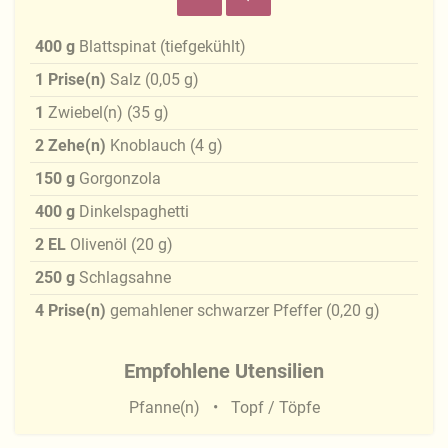
400
g
Blattspinat (tiefgekühlt)
1
Prise(n)
Salz
(
0,05
g
)
1
Zwiebel(n)
(
35
g
)
2
Zehe(n)
Knoblauch
(
4
g
)
150
g
Gorgonzola
400
g
Dinkelspaghetti
2
EL
Olivenöl
(
20
g
)
250
g
Schlagsahne
4
Prise(n)
gemahlener schwarzer Pfeffer
(
0,20
g
)
Empfohlene Utensilien
Pfanne(n)
Topf / Töpfe