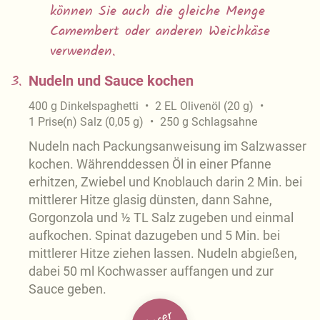
können Sie auch die gleiche Menge
Camembert oder anderen Weichkäse
verwenden.
3.
Nudeln und Sauce kochen
400
g
Dinkelspaghetti
2
EL
Olivenöl
(
20
g
)
1
Prise(n)
Salz
(
0,05
g
)
250
g
Schlagsahne
Nudeln nach Packungsanweisung im Salzwasser
kochen. Währenddessen Öl in einer Pfanne
erhitzen, Zwiebel und Knoblauch darin 2 Min. bei
mittlerer Hitze glasig dünsten, dann Sahne,
Gorgonzola und ½ TL Salz zugeben und einmal
aufkochen. Spinat dazugeben und 5 Min. bei
mittlerer Hitze ziehen lassen. Nudeln abgießen,
dabei 50 ml Kochwasser auffangen und zur
Sauce geben.