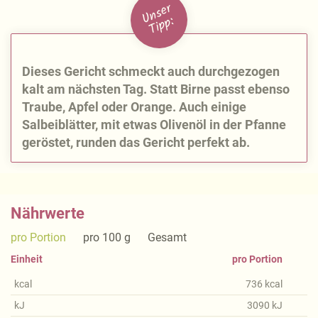
U
n
s
e
r
Ti
p
p:
Dieses Gericht schmeckt auch durchgezogen
kalt am nächsten Tag. Statt Birne passt ebenso
Traube, Apfel oder Orange. Auch einige
Salbeiblätter, mit etwas Olivenöl in der Pfanne
geröstet, runden das Gericht perfekt ab.
Nährwerte
pro Portion
pro 100 g
Gesamt
Einheit
pro Portion
kcal
736
kcal
kJ
3090
kJ