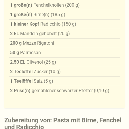
1
große(n)
Fenchelknollen
(
200
g
)
1
große(n)
Birne(n)
(
185
g
)
1
kleiner Kopf
Radicchio
(
150
g
)
2
EL
Mandeln gehobelt
(
20
g
)
200
g
Mezze Rigatoni
50
g
Parmesan
2,50
EL
Olivenöl
(
25
g
)
2
Teelöffel
Zucker
(
10
g
)
1
Teelöffel
Salz
(
5
g
)
2
Prise(n)
gemahlener schwarzer Pfeffer
(
0,10
g
)
Zubereitung von: Pasta mit Birne, Fenchel
und Radicchio