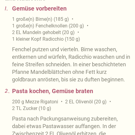
1.
Gemüse vorbereiten
1
große(n)
Birne(n)
(
185
g
)
1
große(n)
Fenchelknollen
(
200
g
)
2
EL
Mandeln gehobelt
(
20
g
)
1
kleiner Kopf
Radicchio
(
150
g
)
Fenchel putzen und vierteln. Birne waschen,
entkernen und würfeln, Radicchio waschen und in
feine Streifen schneiden. In einer beschichteten
Pfanne Mandelblättchen ohne Fett kurz
goldbraun anrösten, bis sie zu duften beginnen.
2.
Pasta kochen, Gemüse braten
200
g
Mezze Rigatoni
2
EL
Olivenöl
(
20
g
)
2
TL
Zucker
(
10
g
)
Pasta nach Packungsanweisung zubereiten,
dabei etwas Pastawasser auffangen. In der
Zwischenzeit 2 EL Olivenöl erhitzen, die