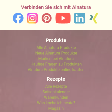
Verbinden Sie sich mit Alnatura
Produkte
Alle Alnatura Produkte
Neue Alnatura Produkte
Marken bei Alnatura
Häufige Fragen zu Produkten
Alnatura Produkte online kaufen
Rezepte
Alle Rezepte
Saisonkalender
Warenkunden
Was koche ich heute?
Magazin