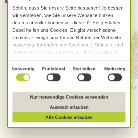
Schön, dass Sie unsere Seite besuchen! Je besser
wir verstehen, wie Sie unsere Webseite nutzen,
Entdecken Sie weitere Rezepte
desto sinnvoller können wir diese für Sie gestalten.
Dabei helfen uns Cookies. Es gibt verschiedene
Cookies – einige sind für den Betrieb der Webseite
notwendig, für andere wie funktionale, Statistik- und
Marketing-Cookies brauchen wir Ihre Einwilligung.
Das optimale Nutzererlebnis erhalten Sie, wenn Sie
„Alle Cookies erlauben“ anklicken. Ihre Einwilligung
Einwilligungsauswahl
Notwendig
Funktional
Statistiken
Marketing
umfasst in diesem Fall auch den Einsatz von
Dienstleistern in Drittländern, die kein mit der EU
Cremige Tomaten-Knoblauch-
Somm
vergleichbares Datenschutzniveau aufweisen.
Pasta
Sofern personenbezogene Daten dorthin übermittelt
Nur notwendige Cookies verwenden
werden, besteht das Risiko, dass diese erfasst und
Auswahl erlauben
analysiert werden und Betroffenenrechte nicht
Alle Cookies erlauben
durchgesetzt werden könnten. Sie können jederzeit
0 Std. 30 Min.
Ihre Einwilligung zur Datenverarbeitung und
Aufwand
Gesamtzeit
Au
-übermittlung widerrufen und Tools deaktivieren.