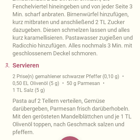
Fenchelviertel hineingeben und von jeder Seite 3
Min. scharf anbraten. Birnenwürfel hinzufügen,
kurz mitbraten und anschließend 2 TL Zucker
dazugeben. Diesen schmelzen lassen und alles
kurz karamellisieren. Pastawasser zugießen und
Radicchio hinzufügen. Alles nochmals 3 Min. mit
geschlossenem Deckel schmoren.
3.
Servieren
2
Prise(n)
gemahlener schwarzer Pfeffer
(
0,10
g
)
0,50
EL
Olivenöl
(
5
g
)
50
g
Parmesan
1
TL
Salz
(
5
g
)
Pasta auf 2 Tellern verteilen, Gemüse
darübergeben, Parmesan frisch darüberhobeln.
Mit den gerösteten Mandelblättchen und je 1 TL
Olivenöl toppen, nach Geschmack salzen und
pfeffern.