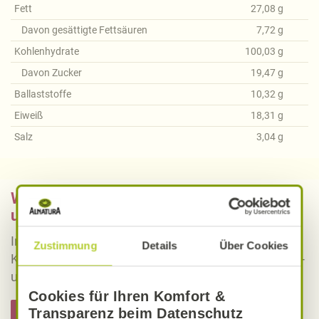
Fett
27,08
g
Davon gesättigte Fettsäuren
7,72
g
Kohlenhydrate
100,03
g
Davon Zucker
19,47
g
Ballaststoffe
10,32
g
Eiweiß
18,31
g
Salz
3,04
g
Was bedeutet vegan, vegetarisch, gluten-
und laktosefrei bei Alnatura Rezepten?
Informieren Sie sich über die genaue Erklärung der
Zustimmung
Details
Über Cookies
Kennzeichnung von veganen, vegetarischen, gluten-
und laktosefreien Alnatura Rezepten.
Cookies für Ihren Komfort &
Transparenz beim Datenschutz
Hier informieren