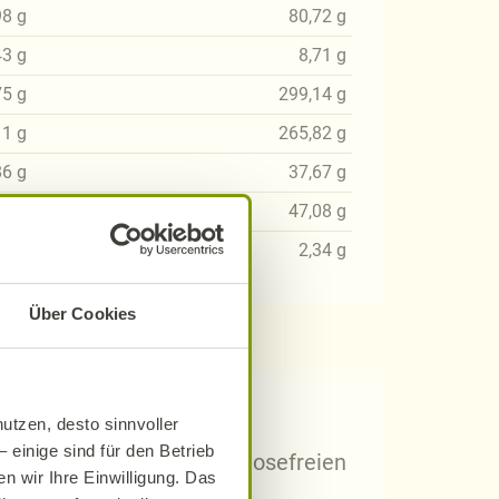
98
g
80,72
g
43
g
8,71
g
75
g
299,14
g
11
g
265,82
g
86
g
37,67
g
32
g
47,08
g
12
g
2,34
g
Über Cookies
 Rezepten?
utzen, desto sinnvoller
 einige sind für den Betrieb
arischen, gluten- und laktosefreien
n wir Ihre Einwilligung. Das