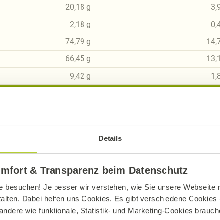
20,18
g
3,
2,18
g
0,
74,79
g
14,
66,45
g
13,
9,42
g
1,
11,77
g
2,
0,59
g
0,
Details
omfort & Transparenz beim Datenschutz
sch, gluten- und laktosefrei bei Alnatura
e besuchen! Je besser wir verstehen, wie Sie unsere Webseite n
talten. Dabei helfen uns Cookies. Es gibt verschiedene Cookies –
ue Erklärung der Kennzeichnung von veganen, veget
andere wie funktionale, Statistik- und Marketing-Cookies brauche