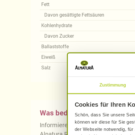
Fett
Davon gesättigte Fettsäuren
Kohlenhydrate
Davon Zucker
Ballaststoffe
Eiweiß
Salz
Zustimmung
Cookies für Ihren K
Was bedeutet vegan, vegetari
Schön, dass Sie unsere Seit
können wir diese für Sie ges
Informieren Sie sich über die gena
der Webseite notwendig, für 
Alnatura Rezepten.