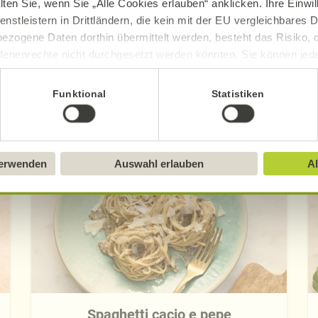
lten Sie, wenn Sie „Alle Cookies erlauben“ anklicken. Ihre Einwi
enstleistern in Drittländern, die kein mit der EU vergleichbares
ezogene Daten dorthin übermittelt werden, besteht das Risiko, 
fenenrechte nicht durchgesetzt werden könnten. Sie können jeder
ittlung widerrufen und Tools deaktivieren. Ausführliche Informat
Funktional
Statistiken
Entdecken Sie weitere Rezepte
Sie in unserem
Impressum
.
verwenden
Auswahl erlauben
Al
Spaghetti cacio e pepe