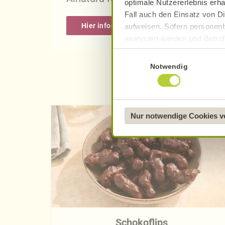
optimale Nutzererlebnis erha
Fall auch den Einsatz von Di
Hier informieren
aufweisen. Sofern personenb
analysiert werden und Betrof
Datenverarbeitung und -überm
Einwilligungsauswahl
Datenschutzerklärung
.
Notwendig
Näheres über uns erfahren 
Nur notwendige Cookies 
Schokoflips