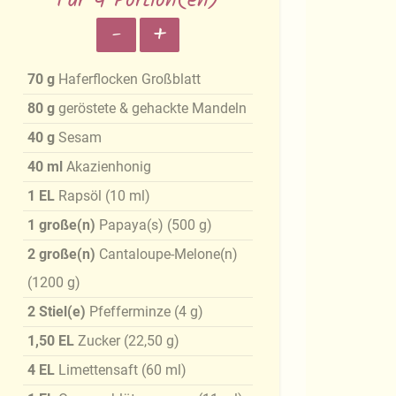
Für 4 Portion(en)
-
+
70
g
Haferflocken Großblatt
80
g
geröstete & gehackte Mandeln
40
g
Sesam
40
ml
Akazienhonig
1
EL
Rapsöl
(
10
ml
)
1
große(n)
Papaya(s)
(
500
g
)
2
große(n)
Cantaloupe-Melone(n)
(
1200
g
)
2
Stiel(e)
Pfefferminze
(
4
g
)
1,50
EL
Zucker
(
22,50
g
)
4
EL
Limettensaft
(
60
ml
)