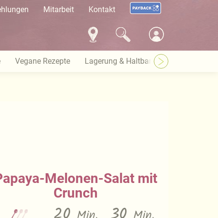
ehlungen
Mitarbeit
Kontakt
e
Vegane Rezepte
Lagerung & Haltbarkeit
Warenkund
Papaya-Melonen-Salat mit
Crunch
20
30
Min.
Min.