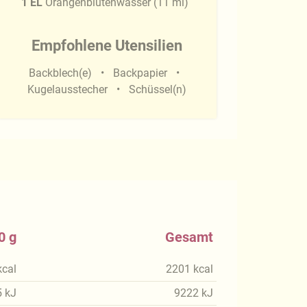
1
EL
Orangenblütenwasser
(
11
ml
)
Empfohlene Utensilien
Backblech(e)
Backpapier
Kugelausstecher
Schüssel(n)
0 g
Gesamt
kcal
2201
kcal
5
kJ
9222
kJ