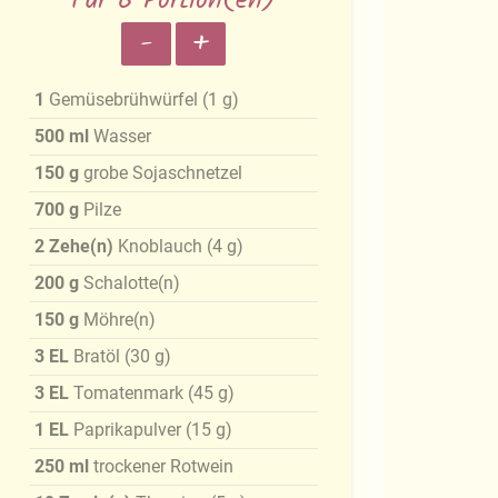
Für 6 Portion(en)
-
+
1
Gemüsebrühwürfel
(
1
g
)
500
ml
Wasser
150
g
grobe Sojaschnetzel
700
g
Pilze
2
Zehe(n)
Knoblauch
(
4
g
)
200
g
Schalotte(n)
150
g
Möhre(n)
3
EL
Bratöl
(
30
g
)
3
EL
Tomatenmark
(
45
g
)
1
EL
Paprikapulver
(
15
g
)
250
ml
trockener Rotwein