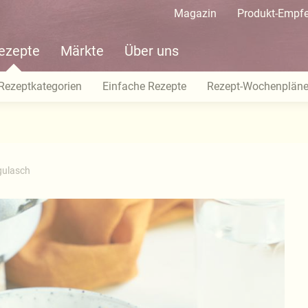
Magazin
Produkt-Empf
ezepte
Märkte
Über uns
Rezeptkategorien
Einfache Rezepte
Rezept-Wochenplän
gulasch