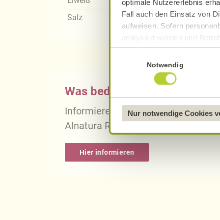
Eiweiß
optimale Nutzererlebnis erha
Fall auch den Einsatz von Di
Salz
aufweisen. Sofern personenb
analysiert werden und Betrof
Datenverarbeitung und -überm
Einwilligungsauswahl
Datenschutzerklärung
.
Notwendig
Näheres über uns erfahren 
Was bedeutet vegan, vegetari
Informieren Sie sich über die gena
Nur notwendige Cookies 
Alnatura Rezepten.
Hier informieren