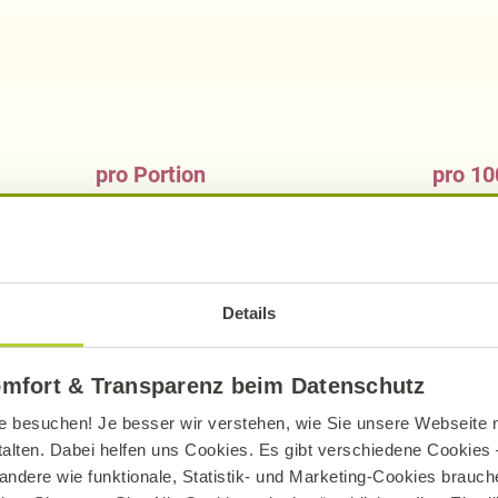
pro Portion
pro 10
220
kcal
65
921
kJ
27
7,56
g
2,
Details
0,97
g
0,
9,33
g
2,
omfort & Transparenz beim Datenschutz
6,45
g
1,
e besuchen! Je besser wir verstehen, wie Sie unsere Webseite n
talten. Dabei helfen uns Cookies. Es gibt verschiedene Cookies –
7,84
g
2,
andere wie funktionale, Statistik- und Marketing-Cookies brauche