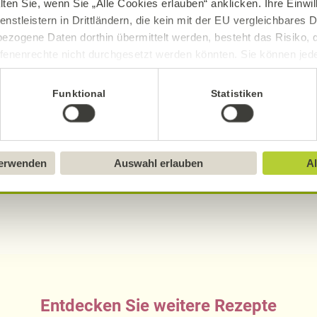
18,58
g
5,
lten Sie, wenn Sie „Alle Cookies erlauben“ anklicken. Ihre Einwi
enstleistern in Drittländern, die kein mit der EU vergleichbares
0,56
g
0,
ezogene Daten dorthin übermittelt werden, besteht das Risiko, 
fenenrechte nicht durchgesetzt werden könnten. Sie können jeder
ittlung widerrufen und Tools deaktivieren. Ausführliche Informat
Funktional
Statistiken
Sie in unserem
Impressum
.
sch, gluten- und laktosefrei bei Alnatura
ue Erklärung der Kennzeichnung von veganen, veget
verwenden
Auswahl erlauben
Al
Entdecken Sie weitere Rezepte