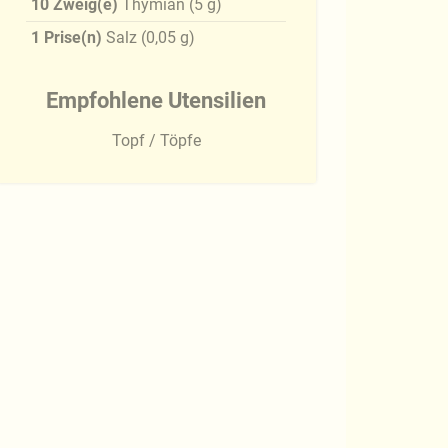
10
Zweig(e)
Thymian
(
5
g
)
1
Prise(n)
Salz
(
0,05
g
)
Empfohlene Utensilien
Topf / Töpfe