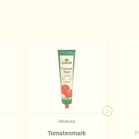
Alnatura
Tomatenmark
P