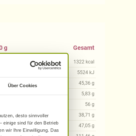
0 g
Gesamt
kcal
1322
kcal
0
kJ
5524
kJ
21
g
45,36
g
Über Cookies
28
g
5,83
g
73
g
56
g
89
g
38,71
g
utzen, desto sinnvoller
 einige sind für den Betrieb
30
g
47,05
g
n wir Ihre Einwilligung. Das