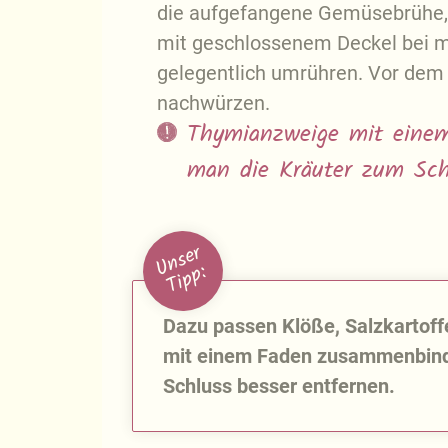
die aufgefangene Gemüsebrühe,
mit geschlossenem Deckel bei mit
gelegentlich umrühren. Vor dem
nachwürzen.
Thymianzweige mit eine
man die Kräuter zum Schl
U
n
s
e
r
T
i
p
p
:
Dazu passen Klöße, Salzkartoff
mit einem Faden zusammenbind
Schluss besser entfernen.