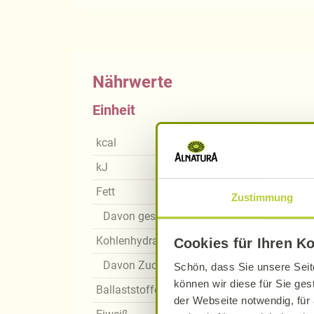
Nährwerte
Einheit
kcal
kJ
Fett
Zustimmung
Davon gesättigte Fettsäuren
Kohlenhydrate
Cookies für Ihren K
Davon Zucker
Schön, dass Sie unsere Seit
können wir diese für Sie ges
Ballaststoffe
der Webseite notwendig, für 