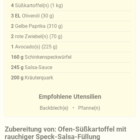
4
Süßkartoffel(n)
(
1
kg
)
3
EL
Olivenöl
(
30
g
)
2
Gelbe Paprika
(
310
g
)
2
rote Zwiebel(n)
(
70
g
)
1
Avocado(s)
(
225
g
)
160
g
Schinkenspeckwürfel
245
g
Salsa-Sauce
200
g
Kräuterquark
Empfohlene Utensilien
Backblech(e)
Pfanne(n)
Zubereitung von: Ofen-Süßkartoffel mit
rauchiger Speck-Salsa-Füllung