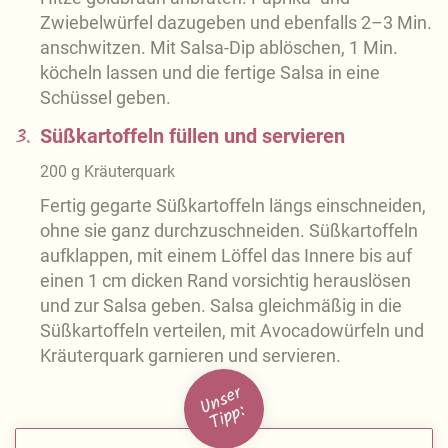
Zwiebelwürfel dazugeben und ebenfalls 2–3 Min.
anschwitzen. Mit Salsa-Dip ablöschen, 1 Min.
köcheln lassen und die fertige Salsa in eine
Schüssel geben.
3.
Süßkartoffeln füllen und servieren
200
g
Kräuterquark
Fertig gegarte Süßkartoffeln längs einschneiden,
ohne sie ganz durchzuschneiden. Süßkartoffeln
aufklappen, mit einem Löffel das Innere bis auf
einen 1 cm dicken Rand vorsichtig herauslösen
und zur Salsa geben. Salsa gleichmäßig in die
Süßkartoffeln verteilen, mit Avocadowürfeln und
Kräuterquark garnieren und servieren.
U
n
s
e
r
Ti
p
p: