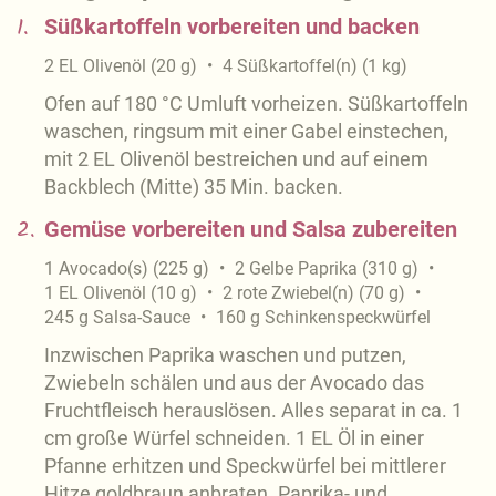
1.
Süßkartoffeln vorbereiten und backen
2
EL
Olivenöl
(
20
g
)
4
Süßkartoffel(n)
(
1
kg
)
Ofen auf 180 °C Umluft vorheizen. Süßkartoffeln
waschen, ringsum mit einer Gabel einstechen,
mit 2 EL Olivenöl bestreichen und auf einem
Backblech (Mitte) 35 Min. backen.
2.
Gemüse vorbereiten und Salsa zubereiten
1
Avocado(s)
(
225
g
)
2
Gelbe Paprika
(
310
g
)
1
EL
Olivenöl
(
10
g
)
2
rote Zwiebel(n)
(
70
g
)
245
g
Salsa-Sauce
160
g
Schinkenspeckwürfel
Inzwischen Paprika waschen und putzen,
Zwiebeln schälen und aus der Avocado das
Fruchtfleisch herauslösen. Alles separat in ca. 1
cm große Würfel schneiden. 1 EL Öl in einer
Pfanne erhitzen und Speckwürfel bei mittlerer
Hitze goldbraun anbraten. Paprika- und