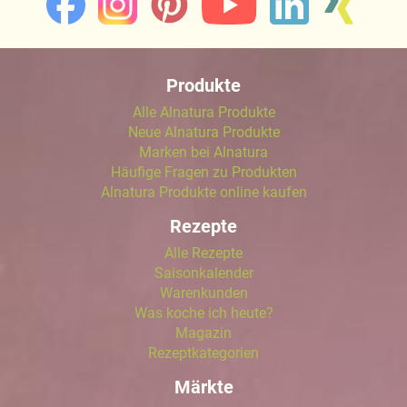
Produkte
Alle Alnatura Produkte
Neue Alnatura Produkte
Marken bei Alnatura
Häufige Fragen zu Produkten
Alnatura Produkte online kaufen
Rezepte
Alle Rezepte
Saisonkalender
Warenkunden
Was koche ich heute?
Magazin
Rezeptkategorien
Märkte