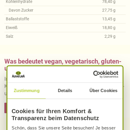
Kohlenhydrate
78,40
g
Davon Zucker
27,75
g
Ballaststoffe
13,45
g
Eiweiß
18,80
g
Salz
2,29
g
Was bedeutet vegan, vegetarisch, gluten-
und laktosefrei bei Alnatura Rezepten?
Informieren Sie sich über die genaue Erklärung der
Kennzeichnung von veganen, vegetarischen, gluten-
Zustimmung
Details
Über Cookies
und laktosefreien Alnatura Rezepten.
Hier informieren
Cookies für Ihren Komfort &
Transparenz beim Datenschutz
Schön, dass Sie unsere Seite besuchen! Je besser
Entdecken Sie weitere Rezepte