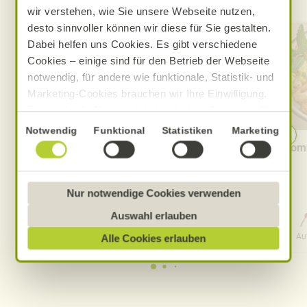
wir verstehen, wie Sie unsere Webseite nutzen,
desto sinnvoller können wir diese für Sie gestalten.
Dabei helfen uns Cookies. Es gibt verschiedene
Cookies – einige sind für den Betrieb der Webseite
notwendig, für andere wie funktionale, Statistik- und
Marketing-Cookies brauchen wir Ihre Einwilligung.
Das optimale Nutzererlebnis erhalten Sie, wenn Sie
„Alle Cookies erlauben“ anklicken. Ihre Einwilligung
Einwilligungsauswahl
Notwendig
Funktional
Statistiken
Marketing
umfasst in diesem Fall auch den Einsatz von
Cremige Tomaten-Knoblauch-
Somm
Dienstleistern in Drittländern, die kein mit der EU
Pasta
vergleichbares Datenschutzniveau aufweisen.
Sofern personenbezogene Daten dorthin übermittelt
Nur notwendige Cookies verwenden
werden, besteht das Risiko, dass diese erfasst und
Auswahl erlauben
0 Std. 30 Min.
analysiert werden und Betroffenenrechte nicht
Aufwand
Gesamtzeit
Au
Alle Cookies erlauben
durchgesetzt werden könnten. Sie können jederzeit
Ihre Einwilligung zur Datenverarbeitung und
-übermittlung widerrufen und Tools deaktivieren.
Ausführliche Informationen finden Sie in unserer