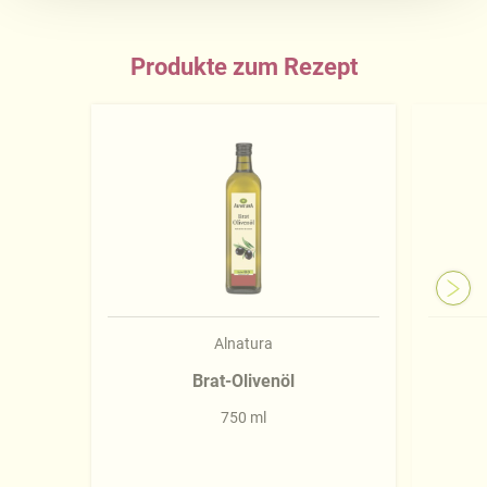
Datenschutzerklärung
.
Näheres über uns erfahren Sie in unserem
Produkte zum Rezept
Impressum
.
Alnatura
Brat-Olivenöl
750 ml