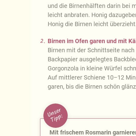
und die Birnenhälften darin bei m
leicht anbraten. Honig dazugebe
Honig die Birnen leicht überzieht
2.
Birnen im Ofen garen und mit Kä
Birnen mit der Schnittseite nach
Backpapier ausgelegtes Backble
Gorgonzola in kleine Würfel schn
Auf mittlerer Schiene 10–12 Min
garen, bis die Birnen schön glän
U
n
s
e
r
T
i
p
p
:
Mit frischem Rosmarin garniere