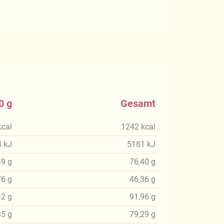
0 g
Gesamt
kcal
1242
kcal
4
kJ
5181
kJ
49
g
76,40
g
76
g
46,36
g
42
g
91,96
g
85
g
79,29
g