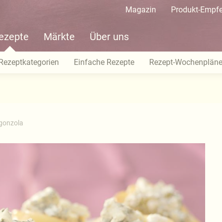
Magazin
Produkt-Empf
ezepte
Märkte
Über uns
Rezeptkategorien
Einfache Rezepte
Rezept-Wochenplän
rgonzola