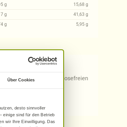
95
g
15,68
g
17
g
41,63
g
74
g
5,95
g
 Rezepten?
arischen, gluten- und laktosefreien
Über Cookies
utzen, desto sinnvoller
 einige sind für den Betrieb
n wir Ihre Einwilligung. Das