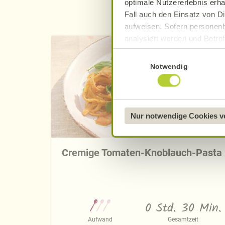
optimale Nutzererlebnis erha
Fall auch den Einsatz von Di
aufweisen. Sofern personenb
analysiert werden und Betrof
Datenverarbeitung und -überm
Einwilligungsauswahl
Datenschutzerklärung
.
Notwendig
Näheres über uns erfahren 
Nur notwendige Cookies 
Cremige Tomaten-Knoblauch-Pasta
0 Std. 30 Min.
Aufwand
Gesamtzeit