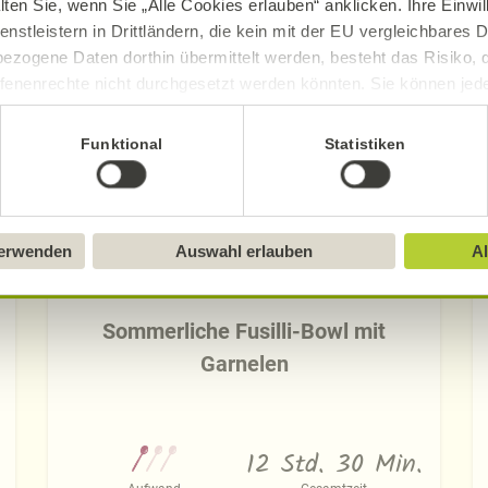
lten Sie, wenn Sie „Alle Cookies erlauben“ anklicken. Ihre Einwi
enstleistern in Drittländern, die kein mit der EU vergleichbares
Entdecken Sie weitere Rezepte
ezogene Daten dorthin übermittelt werden, besteht das Risiko, 
fenenrechte nicht durchgesetzt werden könnten. Sie können jeder
ittlung widerrufen und Tools deaktivieren. Ausführliche Informat
Funktional
Statistiken
Sie in unserem
Impressum
.
verwenden
Auswahl erlauben
Al
Sommerliche Fusilli-Bowl mit
Garnelen
12 Std. 30 Min.