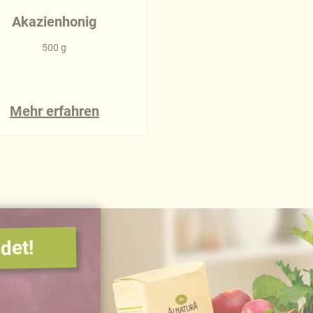
Akazienhonig
500 g
Mehr erfahren
det!
.