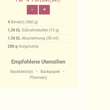
Für 4 Portion(en)
-
+
4
Birne(n)
(
560
g
)
1,50
EL
Süßrahmbutter
(
15
g
)
1,50
EL
Akazienhonig
(
30
ml
)
200
g
Gorgonzola
Empfohlene Utensilien
Backblech(e)
Backpapier
Pfanne(n)