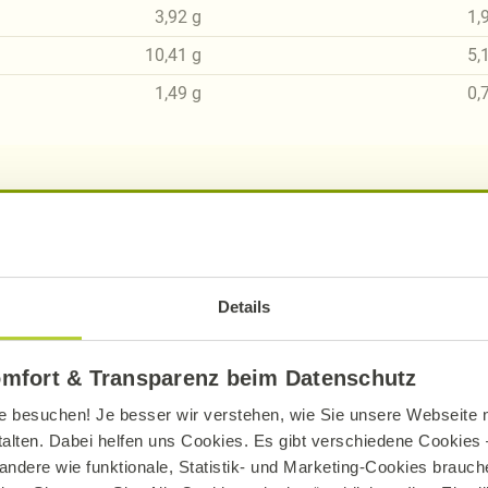
3,92
g
1,
10,41
g
5,
1,49
g
0,
sch, gluten- und laktosefrei bei Alnatura
ue Erklärung der Kennzeichnung von veganen, veget
Details
omfort & Transparenz beim Datenschutz
e besuchen! Je besser wir verstehen, wie Sie unsere Webseite n
talten. Dabei helfen uns Cookies. Es gibt verschiedene Cookies –
andere wie funktionale, Statistik- und Marketing-Cookies brauche