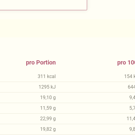
pro Portion
pro 10
311
kcal
154
1295
kJ
64
19,10
g
9,
11,59
g
5,
22,99
g
11,
19,82
g
9,