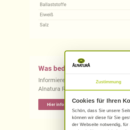
Ballaststoffe
Eiweiß
Salz
Was bedeutet vegan, vegetari
Informieren Sie sich über die gena
Zustimmung
Alnatura Rezepten.
Cookies für Ihren K
Hier informieren
Schön, dass Sie unsere Seit
können wir diese für Sie ges
der Webseite notwendig, für 