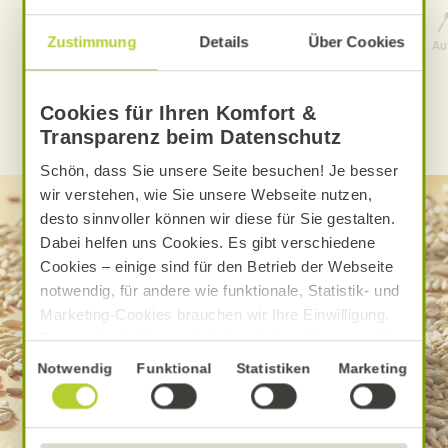
0 Std. 15 Min.
Zustimmung
Details
Über Cookies
Aufwand
Gesamtzeit
Au
Cookies für Ihren Komfort &
WEITERE ALNATURA REZEPTE FINDEN
Transparenz beim Datenschutz
Schön, dass Sie unsere Seite besuchen! Je besser
wir verstehen, wie Sie unsere Webseite nutzen,
desto sinnvoller können wir diese für Sie gestalten.
Dabei helfen uns Cookies. Es gibt verschiedene
Cookies – einige sind für den Betrieb der Webseite
notwendig, für andere wie funktionale, Statistik- und
Marketing-Cookies brauchen wir Ihre Einwilligung.
Das optimale Nutzererlebnis erhalten Sie, wenn Sie
„Alle Cookies erlauben“ anklicken. Ihre Einwilligung
Einwilligungsauswahl
Notwendig
Funktional
Statistiken
Marketing
umfasst in diesem Fall auch den Einsatz von
Dienstleistern in Drittländern, die kein mit der EU
vergleichbares Datenschutzniveau aufweisen.