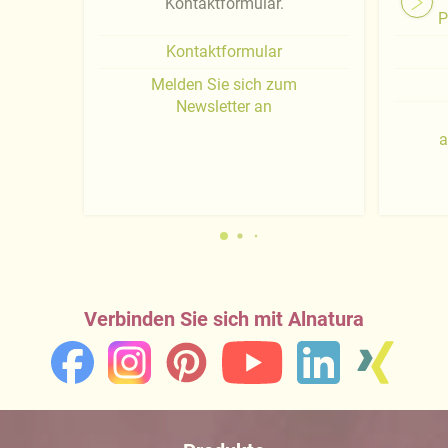
Kontaktformular.
P
Kontaktformular
Melden Sie sich zum
Newsletter an
a
Verbinden Sie sich mit Alnatura