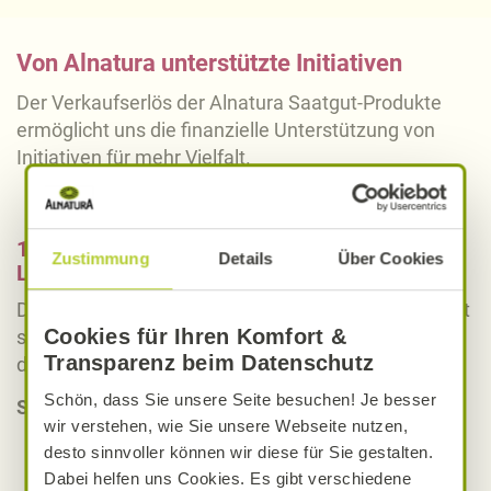
Von Alnatura unterstützte Initiativen
Der Verkaufserlös der Alnatura Saatgut-Produkte
ermöglicht uns die finanzielle Unterstützung von
Initiativen für mehr Vielfalt.
1. Saatgutfonds der Zukunftsstiftung
Zustimmung
Details
Über Cookies
Landwirtschaft
Die Zukunftsstiftung Landwirtschaft (ZSL) engagiert
Cookies für Ihren Komfort &
sich für die Weiterentwicklung und die Verbreitung
Transparenz beim Datenschutz
des biologischen Landbaus.
Schön, dass Sie unsere Seite besuchen! Je besser
Schwerpunkte
wir verstehen, wie Sie unsere Webseite nutzen,
Förderung von ökologischen
desto sinnvoller können wir diese für Sie gestalten.
Züchtungsprojekten
Dabei helfen uns Cookies. Es gibt verschiedene