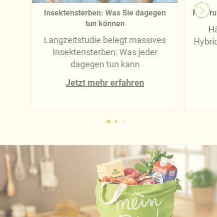
Insektensterben: Was Sie dagegen
FAQ ru
tun können
Hä
Langzeitstudie belegt massives
Hybri
Insektensterben: Was jeder
dagegen tun kann
Jetzt mehr erfahren