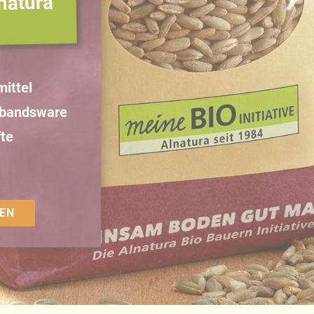
natura
ittel
rbandsware
te
EN