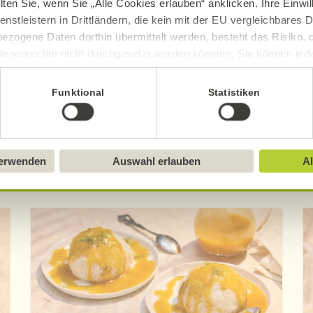
lten Sie, wenn Sie „Alle Cookies erlauben“ anklicken. Ihre Einwi
enstleistern in Drittländern, die kein mit der EU vergleichbares
ezogene Daten dorthin übermittelt werden, besteht das Risiko, 
fenenrechte nicht durchgesetzt werden könnten. Sie können jeder
Mehr erfahren
Mehr erfahren
ittlung widerrufen und Tools deaktivieren. Ausführliche Informat
Funktional
Statistiken
Sie in unserem
Impressum
.
verwenden
Auswahl erlauben
Al
Entdecken Sie die neuen Alnatura Rezept