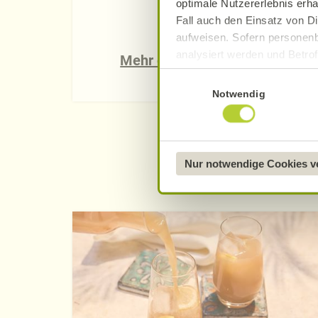
optimale Nutzererlebnis erha
Fall auch den Einsatz von Di
aufweisen. Sofern personenb
analysiert werden und Betrof
Mehr erfahren
Datenverarbeitung und -überm
Einwilligungsauswahl
Datenschutzerklärung
.
Notwendig
Näheres über uns erfahren 
Nur notwendige Cookies 