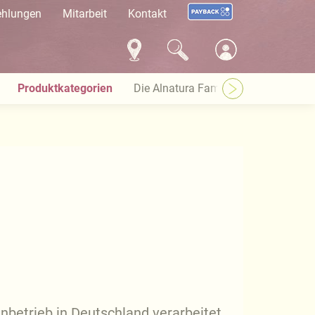
ehlungen
Mitarbeit
Kontakt
Produktkategorien
Die Alnatura Familie
Häufige Pro
nbetrieb in Deutschland verarbeitet