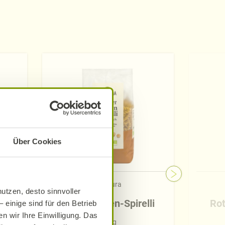
Über Cookies
Alnatura
utzen, desto sinnvoller
Kichererbsen-Spirelli
Rot
 einige sind für den Betrieb
n wir Ihre Einwilligung. Das
250 g