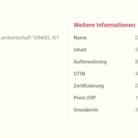
Weitere Informationen
Landwirtschaft ¹DINKEL IST
Name
D
Inhalt
5
Aufbewahrung
B
GTIN
4
Zertifizierung
D
Preis UVP
1
Grundpreis
3