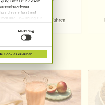
lligung umfasst in diesem
 Datenschutzniveau
dass diese erfasst und
zeit Ihre Einwilligung zur
Mehr erfahren
ionen finden Sie in unserer
Marketing
le Cookies erlauben
e