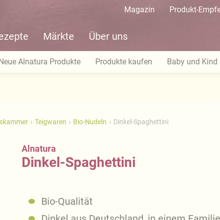
Magazin
Produkt-Empf
ezepte
Märkte
Über uns
Neue Alnatura Produkte
Produkte kaufen
Baby und Kind
tskammer
Teigwaren
Bio-Nudeln
Dinkel-Spaghettini
Alnatura
Dinkel-Spaghettini
Bio-Qualität
Dinkel aus Deutschland, in einem Familie