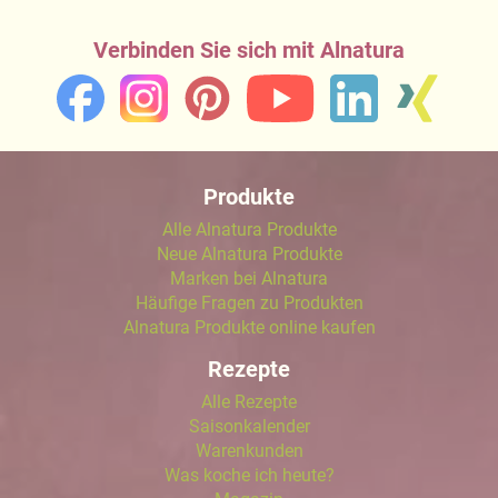
Verbinden Sie sich mit Alnatura
Produkte
Alle Alnatura Produkte
Neue Alnatura Produkte
Marken bei Alnatura
Häufige Fragen zu Produkten
Alnatura Produkte online kaufen
Rezepte
Alle Rezepte
Saisonkalender
Warenkunden
Was koche ich heute?