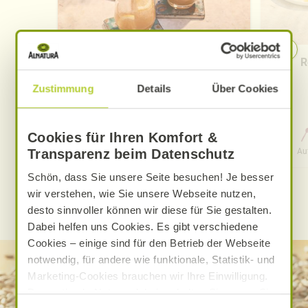
Pfirsich-Eistee
R
Zustimmung
Details
Über Cookies
Cookies für Ihren Komfort &
0 Std. 15 Min.
Aufwand
Gesamtzeit
Au
Transparenz beim Datenschutz
Schön, dass Sie unsere Seite besuchen! Je besser
wir verstehen, wie Sie unsere Webseite nutzen,
WEITERE ALNATURA REZEPTE FINDEN
desto sinnvoller können wir diese für Sie gestalten.
Dabei helfen uns Cookies. Es gibt verschiedene
Cookies – einige sind für den Betrieb der Webseite
notwendig, für andere wie funktionale, Statistik- und
Marketing-Cookies brauchen wir Ihre Einwilligung.
Das optimale Nutzererlebnis erhalten Sie, wenn Sie