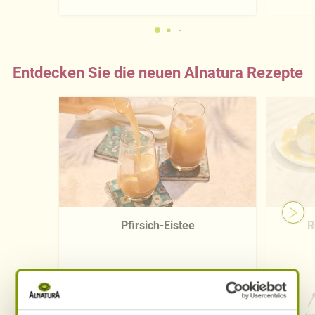
Entdecken Sie die neuen Alnatura Rezepte
Pfirsich-Eistee
R
0 Std. 15 Min.