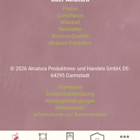
Presse
Compliance
Mitarbeit
Newsletter
Alnatura Qualität
Alnatura Frankreich
© 2026 Alnatura Produktions- und Handels GmbH, DE-
64295 Darmstadt
Impressum
Datenschutzerklärung
Nutzungsbedingungen
Meldesystem
Informationen zur Barrierefreiheit