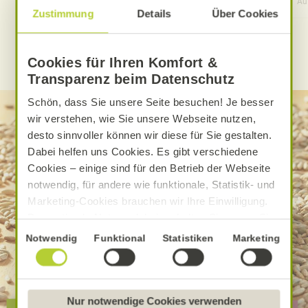
Aufwand
Gesamtzeit
Au
Zustimmung
Details
Über Cookies
WEITERE ALNATURA REZEPTE FINDEN
Cookies für Ihren Komfort &
Transparenz beim Datenschutz
Schön, dass Sie unsere Seite besuchen! Je besser
wir verstehen, wie Sie unsere Webseite nutzen,
desto sinnvoller können wir diese für Sie gestalten.
Dabei helfen uns Cookies. Es gibt verschiedene
Cookies – einige sind für den Betrieb der Webseite
notwendig, für andere wie funktionale, Statistik- und
Marketing-Cookies brauchen wir Ihre Einwilligung.
Das optimale Nutzererlebnis erhalten Sie, wenn Sie
„Alle Cookies erlauben“ anklicken. Ihre Einwilligung
Einwilligungsauswahl
Notwendig
Funktional
Statistiken
Marketing
umfasst in diesem Fall auch den Einsatz von
Dienstleistern in Drittländern, die kein mit der EU
vergleichbares Datenschutzniveau aufweisen.
Sofern personenbezogene Daten dorthin übermittelt
Nur notwendige Cookies verwenden