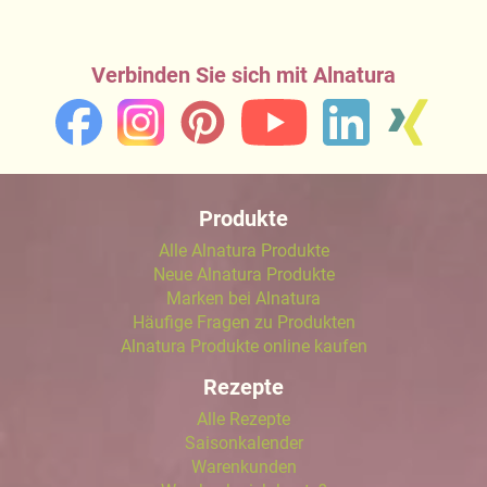
Verbinden Sie sich mit Alnatura
Produkte
Alle Alnatura Produkte
Neue Alnatura Produkte
Marken bei Alnatura
Häufige Fragen zu Produkten
Alnatura Produkte online kaufen
Rezepte
Alle Rezepte
Saisonkalender
Warenkunden