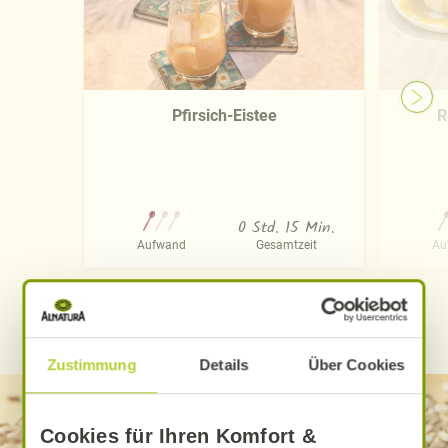
Pfirsich-Eistee
R
0 Std. 15 Min.
Aufwand
Gesamtzeit
Au
WEITERE ALNATURA REZEPTE FINDEN
Zustimmung
Details
Über Cookies
Cookies für Ihren Komfort &