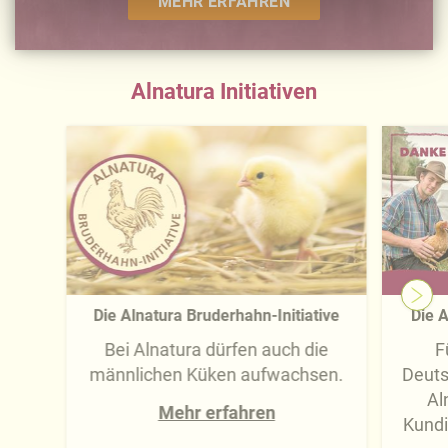
MEHR ERFAHREN
-übermittlung widerrufen und Tools deaktivieren.
Ausführliche Informationen finden Sie in unserer
Datenschutzerklärung
.
Alnatura Initiativen
Näheres über uns erfahren Sie in unserem
Impressum
.
Die Alnatura Bruderhahn-Initiative
Die A
Bei Alnatura dürfen auch die
F
männlichen Küken aufwachsen.
Deuts
Al
Mehr erfahren
Kundi