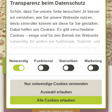
Transparenz beim Datenschutz
Schön, dass Sie unsere Seite besuchen! Je besser
wir verstehen, wie Sie unsere Webseite nutzen,
desto sinnvoller können wir diese für Sie gestalten.
Dabei helfen uns Cookies. Es gibt verschiedene
Cookies – einige sind für den Betrieb der Webseite
notwendig, für andere wie funktionale, Statistik- und
Marketing-Cookies brauchen wir Ihre Einwilligung.
Das optimale Nutzererlebnis erhalten Sie, wenn Sie
„Alle Cookies erlauben“ anklicken. Ihre Einwilligung
Einwilligungsauswahl
Die besondere Alnatura
Notwendig
Funktional
Statistiken
Marketing
umfasst in diesem Fall auch den Einsatz von
Qualität
Dienstleistern in Drittländern, die kein mit der EU
vergleichbares Datenschutzniveau aufweisen.
100 % Bio-Lebensmittel
Sofern personenbezogene Daten dorthin übermittelt
Nur notwendige Cookies verwenden
werden, besteht das Risiko, dass diese erfasst und
Bevorzugt Bio-Verbandsware
Auswahl erlauben
analysiert werden und Betroffenenrechte nicht
unabhängig geprüfte Rezepturen
Alle Cookies erlauben
durchgesetzt werden könnten. Sie können jederzeit
Ihre Einwilligung zur Datenverarbeitung und