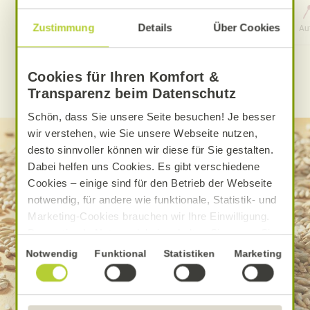
0 Std. 15 Min.
Zustimmung
Details
Über Cookies
Aufwand
Gesamtzeit
Au
Cookies für Ihren Komfort &
WEITERE ALNATURA REZEPTE FINDEN
Transparenz beim Datenschutz
Schön, dass Sie unsere Seite besuchen! Je besser
wir verstehen, wie Sie unsere Webseite nutzen,
desto sinnvoller können wir diese für Sie gestalten.
Dabei helfen uns Cookies. Es gibt verschiedene
Cookies – einige sind für den Betrieb der Webseite
notwendig, für andere wie funktionale, Statistik- und
Marketing-Cookies brauchen wir Ihre Einwilligung.
Das optimale Nutzererlebnis erhalten Sie, wenn Sie
„Alle Cookies erlauben“ anklicken. Ihre Einwilligung
Einwilligungsauswahl
Notwendig
Funktional
Statistiken
Marketing
umfasst in diesem Fall auch den Einsatz von
Dienstleistern in Drittländern, die kein mit der EU
vergleichbares Datenschutzniveau aufweisen.