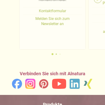
P
Kontaktformular
Melden Sie sich zum
Newsletter an
a
Verbinden Sie sich mit Alnatura
Produkte