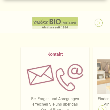
Kontakt
Bei Fragen und Anregungen
Finden 
erreichen Sie uns über das
Aln
Kontaktformular.