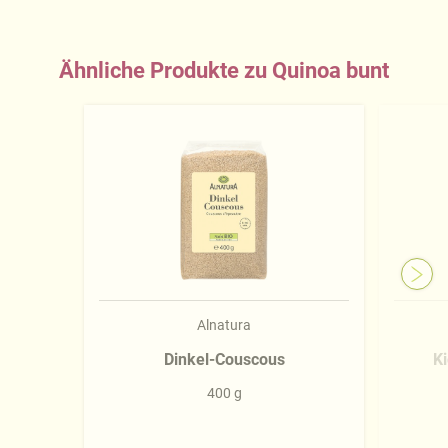
Ähnliche Produkte zu Quinoa bunt
Alnatura
Dinkel-Couscous
K
400 g