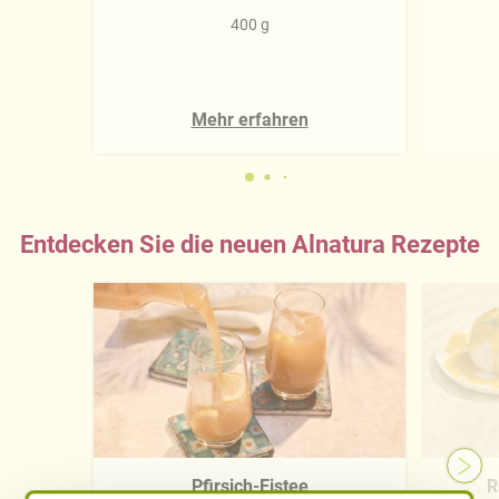
400 g
Mehr erfahren
Entdecken Sie die neuen Alnatura Rezepte
Pfirsich-Eistee
R