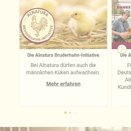
Die Alnatura Bruderhahn-Initiative
Die A
Bei Alnatura dürfen auch die
F
männlichen Küken aufwachsen.
Deuts
Al
Mehr erfahren
Kundi