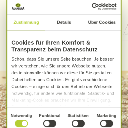
Zustimmung
Details
Über Cookies
0 Std. 15 Min.
Aufwand
Gesamtzeit
Au
Cookies für Ihren Komfort &
Transparenz beim Datenschutz
WEITERE ALNATURA REZEPTE FINDEN
Schön, dass Sie unsere Seite besuchen! Je besser
wir verstehen, wie Sie unsere Webseite nutzen,
desto sinnvoller können wir diese für Sie gestalten.
Dabei helfen uns Cookies. Es gibt verschiedene
Cookies – einige sind für den Betrieb der Webseite
notwendig, für andere wie funktionale, Statistik- und
Marketing-Cookies brauchen wir Ihre Einwilligung.
Das optimale Nutzererlebnis erhalten Sie, wenn Sie
„Alle Cookies erlauben“ anklicken. Ihre Einwilligung
Einwilligungsauswahl
Notwendig
Funktional
Statistiken
Marketing
umfasst in diesem Fall auch den Einsatz von
Dienstleistern in Drittländern, die kein mit der EU