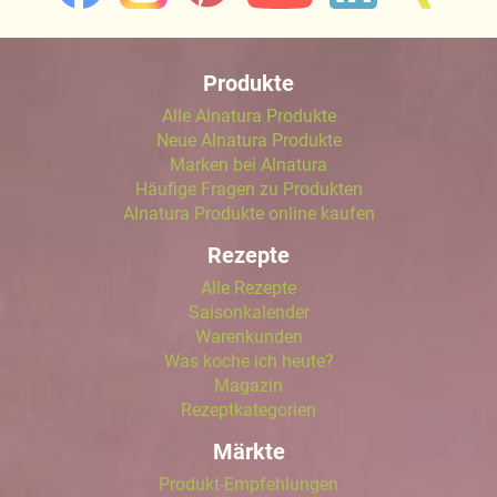
Produkte
Alle Alnatura Produkte
Neue Alnatura Produkte
Marken bei Alnatura
Häufige Fragen zu Produkten
Alnatura Produkte online kaufen
Rezepte
Alle Rezepte
Saisonkalender
Warenkunden
Was koche ich heute?
Magazin
Rezeptkategorien
Märkte
Produkt-Empfehlungen