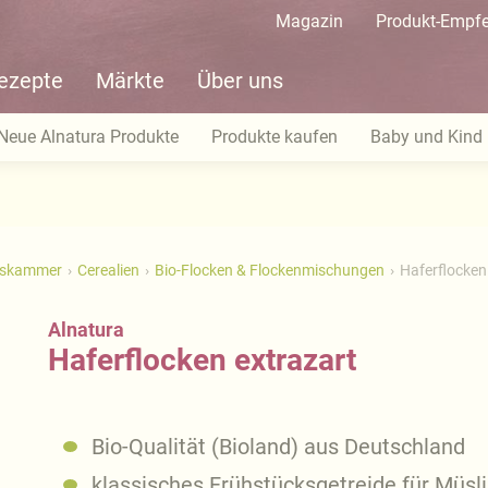
Magazin
Produkt-Empf
ezepte
Märkte
Über uns
Neue Alnatura Produkte
Produkte kaufen
Baby und Kind
tskammer
Cerealien
Bio-Flocken & Flockenmischungen
Haferflocken
Alnatura
Haferflocken extrazart
Bio-Qualität (Bioland) aus Deutschland
klassisches Frühstücksgetreide für Müsli