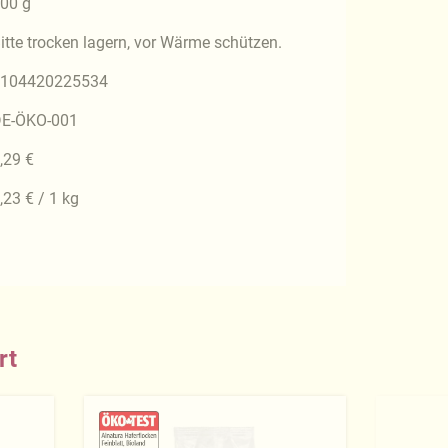
00 g
itte trocken lagern, vor Wärme schützen.
104420225534
E-ÖKO-001
,29 €
,23 € / 1 kg
rt