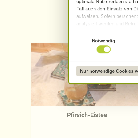
optimale Nutzererlebnis erha
Fall auch den Einsatz von Di
aufweisen. Sofern personenb
analysiert werden und Betrof
Datenverarbeitung und -überm
Einwilligungsauswahl
Datenschutzerklärung
.
Notwendig
Näheres über uns erfahren 
Nur notwendige Cookies 
Pfirsich-Eistee