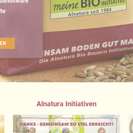
rbandsware
te
EN
Alnatura Initiativen