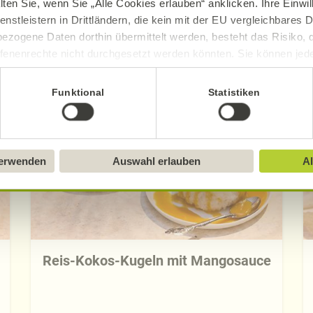
lten Sie, wenn Sie „Alle Cookies erlauben“ anklicken. Ihre Einwi
enstleistern in Drittländern, die kein mit der EU vergleichbares
ezogene Daten dorthin übermittelt werden, besteht das Risiko, 
fenenrechte nicht durchgesetzt werden könnten. Sie können jeder
Entdecken Sie die neuen Alnatura Rezept
ittlung widerrufen und Tools deaktivieren. Ausführliche Informat
Funktional
Statistiken
Sie in unserem
Impressum
.
verwenden
Auswahl erlauben
Al
Reis-Kokos-Kugeln mit Mangosauce