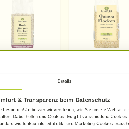
Alnatura
Alnatura
Buchweizenflocken
Quinoaflocken
Details
350 g
250 g
omfort & Transparenz beim Datenschutz
Mehr erfahren
Mehr erfahren
e besuchen! Je besser wir verstehen, wie Sie unsere Webseite n
talten. Dabei helfen uns Cookies. Es gibt verschiedene Cookies –
andere wie funktionale, Statistik- und Marketing-Cookies brauche