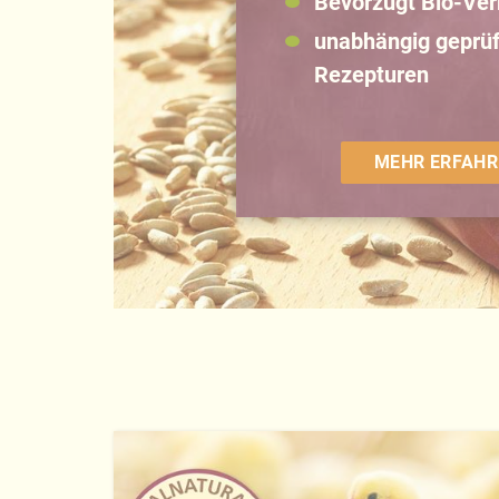
Bevorzugt Bio-Ve
unabhängig geprüf
Rezepturen
MEHR ERFAHR