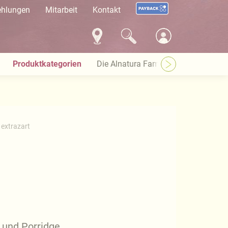
ehlungen
Mitarbeit
Kontakt
Produktkategorien
Die Alnatura Familie
Häufige Pro
 extrazart
 und Porridge