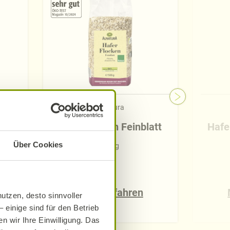
Alnatura
Haferflocken Feinblatt
Hafe
Über Cookies
500 g
Mehr erfahren
utzen, desto sinnvoller
 einige sind für den Betrieb
n wir Ihre Einwilligung. Das