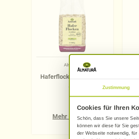
Alnatura
Haferflocken Großblatt
Zustimmung
1 kg
Cookies für Ihren K
Mehr erfahren
Schön, dass Sie unsere Seit
können wir diese für Sie ges
der Webseite notwendig, für 