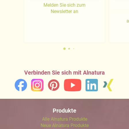
Melden Sie sich zum
Newsletter an
a
Verbinden Sie sich mit Alnatura
Produkte
Alle Alnatura Produkte
Neue Alnatura Produkte