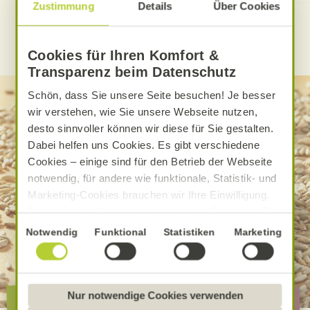
Zustimmung
Details
Über Cookies
WEITERE ALNATURA REZEPTE FINDEN
Cookies für Ihren Komfort &
Transparenz beim Datenschutz
Schön, dass Sie unsere Seite besuchen! Je besser
wir verstehen, wie Sie unsere Webseite nutzen,
desto sinnvoller können wir diese für Sie gestalten.
Dabei helfen uns Cookies. Es gibt verschiedene
Cookies – einige sind für den Betrieb der Webseite
notwendig, für andere wie funktionale, Statistik- und
Marketing-Cookies brauchen wir Ihre Einwilligung.
Das optimale Nutzererlebnis erhalten Sie, wenn Sie
„Alle Cookies erlauben“ anklicken. Ihre Einwilligung
Einwilligungsauswahl
Notwendig
Funktional
Statistiken
Marketing
umfasst in diesem Fall auch den Einsatz von
Dienstleistern in Drittländern, die kein mit der EU
vergleichbares Datenschutzniveau aufweisen.
Sofern personenbezogene Daten dorthin übermittelt
Die besondere Alnatura
Nur notwendige Cookies verwenden