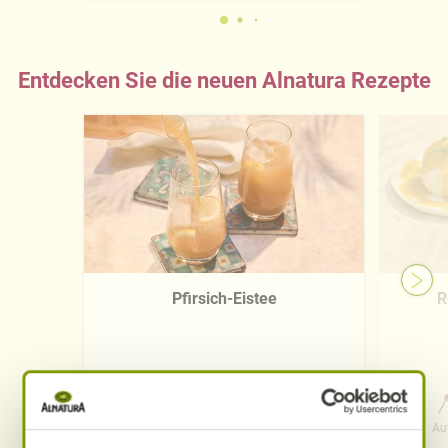
Entdecken Sie die neuen Alnatura Rezepte
Pfirsich-Eistee
R
0 Std. 15 Min.
Aufwand
Gesamtzeit
Au