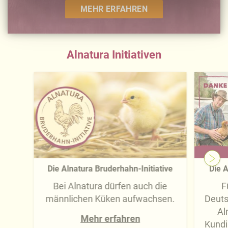
-übermittlung widerrufen und Tools deaktivieren.
MEHR ERFAHREN
Ausführliche Informationen finden Sie in unserer
Datenschutzerklärung
.
Alnatura Initiativen
Näheres über uns erfahren Sie in unserem
Impressum
.
Die Alnatura Bruderhahn-Initiative
Die A
Bei Alnatura dürfen auch die
F
männlichen Küken aufwachsen.
Deuts
Al
Mehr erfahren
Kundi