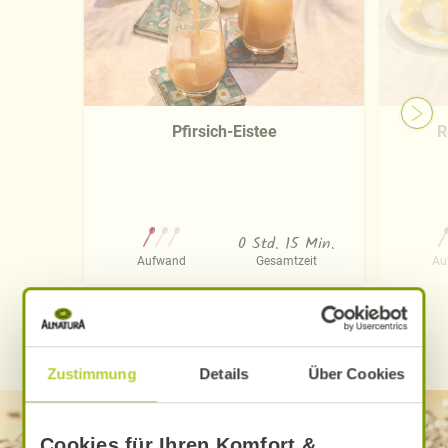
Pfirsich-Eistee
R
0 Std. 15 Min.
Aufwand
Gesamtzeit
Au
WEITERE ALNATURA REZEPTE FINDEN
Zustimmung
Details
Über Cookies
Cookies für Ihren Komfort &