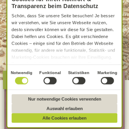
Transparenz beim Datenschutz
Schön, dass Sie unsere Seite besuchen! Je besser
wir verstehen, wie Sie unsere Webseite nutzen,
desto sinnvoller können wir diese für Sie gestalten.
Dabei helfen uns Cookies. Es gibt verschiedene
Cookies – einige sind für den Betrieb der Webseite
notwendig, für andere wie funktionale, Statistik- und
Marketing-Cookies brauchen wir Ihre Einwilligung.
Das optimale Nutzererlebnis erhalten Sie, wenn Sie
„Alle Cookies erlauben“ anklicken. Ihre Einwilligung
Einwilligungsauswahl
Notwendig
Funktional
Statistiken
Marketing
Die besondere Alnatura
umfasst in diesem Fall auch den Einsatz von
Qualität
Dienstleistern in Drittländern, die kein mit der EU
vergleichbares Datenschutzniveau aufweisen.
Sofern personenbezogene Daten dorthin übermittelt
Nur notwendige Cookies verwenden
100 % Bio-Lebensmittel
werden, besteht das Risiko, dass diese erfasst und
Bevorzugt Bio-Verbandsware
Auswahl erlauben
analysiert werden und Betroffenenrechte nicht
unabhängig geprüfte Rezepturen
Alle Cookies erlauben
durchgesetzt werden könnten. Sie können jederzeit
Ihre Einwilligung zur Datenverarbeitung und