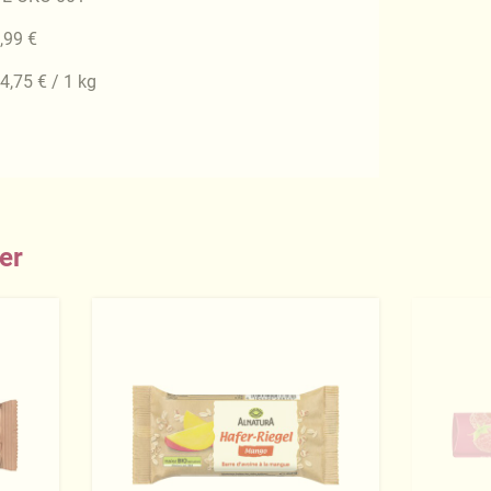
,99 €
4,75 € / 1 kg
er