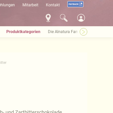
ehlungen
Mitarbeit
Kontakt
Produktkategorien
Die Alnatura Familie
Häufige Pro
itter
ch- und Zartbitterschokolade