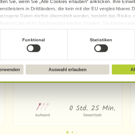
lten Sie, wenn Sie „Alle Cookies erlauben“ anklicken. Ihre Einwi
enstleistern in Drittländern, die kein mit der EU vergleichbares
ezogene Daten dorthin übermittelt werden, besteht das Risiko, 
fenenrechte nicht durchgesetzt werden könnten. Sie können jeder
ittlung widerrufen und Tools deaktivieren. Ausführliche Informat
Funktional
Statistiken
Sie in unserem
Impressum
.
verwenden
Auswahl erlauben
Al
Reis-Kokos-Kugeln mit Mangosauce
0 Std. 25 Min.
Aufwand
Gesamtzeit