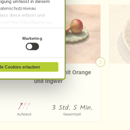
lligung umfasst in diesem
 Datenschutzniveau
dass diese erfasst und
zeit Ihre Einwilligung zur
ionen finden Sie in unserer
Marketing
le Cookies erlauben
Nektarinen-Smoothie mit Orange
und Ingwer
3 Std. 5 Min.
Aufwand
Gesamtzeit