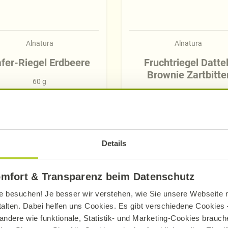
Alnatura
Alnatura
fer-Riegel Erdbeere
Fruchtriegel Datte
Brownie Zartbitte
60 g
34 g
Mehr erfahren
Mehr erfahren
Details
omfort & Transparenz beim Datenschutz
e besuchen! Je besser wir verstehen, wie Sie unsere Webseite n
talten. Dabei helfen uns Cookies. Es gibt verschiedene Cookies –
Entdecken Sie die neuen Alnatura Rezept
andere wie funktionale, Statistik- und Marketing-Cookies brauche