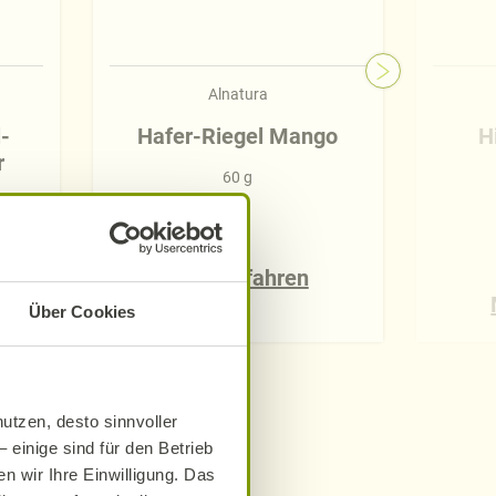
Alnatura
l-
Hafer-Riegel Mango
H
r
60 g
Mehr erfahren
Über Cookies
utzen, desto sinnvoller
 einige sind für den Betrieb
e
n wir Ihre Einwilligung. Das