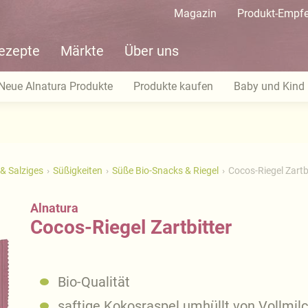
Magazin
Produkt-Empf
ezepte
Märkte
Über uns
Neue Alnatura Produkte
Produkte kaufen
Baby und Kind
& Salziges
Süßigkeiten
Süße Bio-Snacks & Riegel
Cocos-Riegel Zartb
Alnatura
Cocos-Riegel Zartbitter
Bio-Qualität
saftige Kokosraspel umhüllt von Vollmil