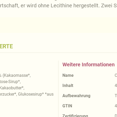
tschaft, er wird ohne Lecithine hergestellt. Zwei 
ERTE
Weitere Informationen
5% (Kakaomasse*,
Name
C
ose-Sirup*,
Inhalt
4
Kakaobutter*,
ucker*, Glukosesirup* *aus
Aufbewahrung
T
GTIN
4
Zertifizierung
D