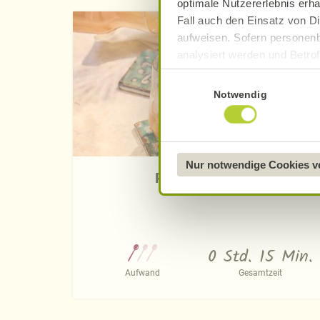
optimale Nutzererlebnis erha
Fall auch den Einsatz von Di
aufweisen. Sofern personenb
analysiert werden und Betrof
Datenverarbeitung und -überm
Einwilligungsauswahl
Datenschutzerklärung
.
Notwendig
Näheres über uns erfahren 
Nur notwendige Cookies 
Pfirsich-Eistee
0 Std. 15 Min.
Aufwand
Gesamtzeit