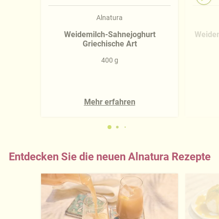
Alnatura
Weidemilch-Sahnejoghurt
Weidem
Griechische Art
400 g
Mehr erfahren
Entdecken Sie die neuen Alnatura Rezepte