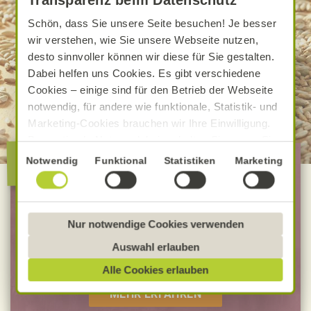
Schön, dass Sie unsere Seite besuchen! Je besser
wir verstehen, wie Sie unsere Webseite nutzen,
desto sinnvoller können wir diese für Sie gestalten.
Dabei helfen uns Cookies. Es gibt verschiedene
Cookies – einige sind für den Betrieb der Webseite
notwendig, für andere wie funktionale, Statistik- und
Marketing-Cookies brauchen wir Ihre Einwilligung.
Das optimale Nutzererlebnis erhalten Sie, wenn Sie
Die besondere Alnatura
„Alle Cookies erlauben“ anklicken. Ihre Einwilligung
Einwilligungsauswahl
Notwendig
Funktional
Statistiken
Marketing
Qualität
umfasst in diesem Fall auch den Einsatz von
Dienstleistern in Drittländern, die kein mit der EU
vergleichbares Datenschutzniveau aufweisen.
100 % Bio-Lebensmittel
Sofern personenbezogene Daten dorthin übermittelt
Nur notwendige Cookies verwenden
Bevorzugt Bio-Verbandsware
werden, besteht das Risiko, dass diese erfasst und
Auswahl erlauben
unabhängig geprüfte Rezepturen
analysiert werden und Betroffenenrechte nicht
Alle Cookies erlauben
durchgesetzt werden könnten. Sie können jederzeit
Ihre Einwilligung zur Datenverarbeitung und
MEHR ERFAHREN
-übermittlung widerrufen und Tools deaktivieren.