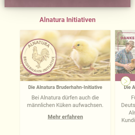
Ausführliche Informationen finden Sie in unserer
Datenschutzerklärung
.
Alnatura Initiativen
Näheres über uns erfahren Sie in unserem
Impressum
.
Die Alnatura Bruderhahn-Initiative
Die A
Bei Alnatura dürfen auch die
F
männlichen Küken aufwachsen.
Deuts
Al
Mehr erfahren
Kundi