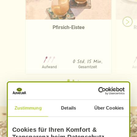
Pfirsich-Eistee
R
0 Std. 15 Min.
Aufwand
Gesamtzeit
Au
WEITERE ALNATURA REZEPTE FINDEN
Zustimmung
Details
Über Cookies
Cookies für Ihren Komfort &
Transparenz beim Datenschutz