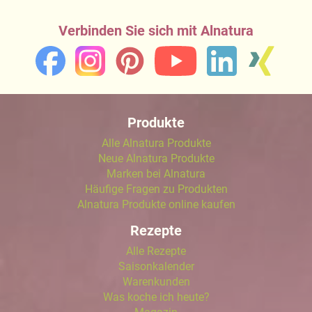
Verbinden Sie sich mit Alnatura
Produkte
Alle Alnatura Produkte
Neue Alnatura Produkte
Marken bei Alnatura
Häufige Fragen zu Produkten
Alnatura Produkte online kaufen
Rezepte
Alle Rezepte
Saisonkalender
Warenkunden
Was koche ich heute?