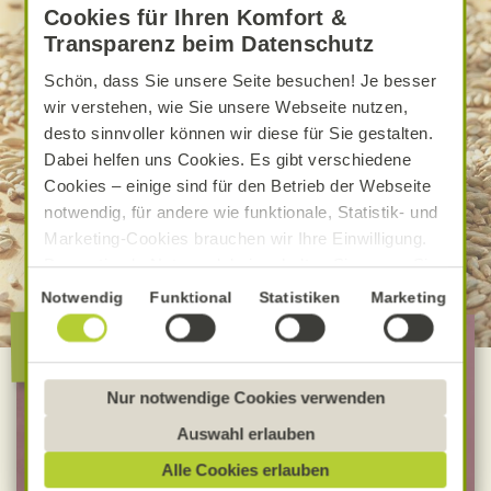
Cookies für Ihren Komfort &
Transparenz beim Datenschutz
Schön, dass Sie unsere Seite besuchen! Je besser
wir verstehen, wie Sie unsere Webseite nutzen,
desto sinnvoller können wir diese für Sie gestalten.
Dabei helfen uns Cookies. Es gibt verschiedene
Cookies – einige sind für den Betrieb der Webseite
notwendig, für andere wie funktionale, Statistik- und
Marketing-Cookies brauchen wir Ihre Einwilligung.
Das optimale Nutzererlebnis erhalten Sie, wenn Sie
„Alle Cookies erlauben“ anklicken. Ihre Einwilligung
Einwilligungsauswahl
Notwendig
Funktional
Statistiken
Marketing
umfasst in diesem Fall auch den Einsatz von
Die besondere Alnatura
Dienstleistern in Drittländern, die kein mit der EU
Qualität
vergleichbares Datenschutzniveau aufweisen.
Sofern personenbezogene Daten dorthin übermittelt
Nur notwendige Cookies verwenden
100 % Bio-Lebensmittel
werden, besteht das Risiko, dass diese erfasst und
Auswahl erlauben
analysiert werden und Betroffenenrechte nicht
Bevorzugt Bio-Verbandsware
Alle Cookies erlauben
durchgesetzt werden könnten. Sie können jederzeit
unabhängig geprüfte Rezepturen