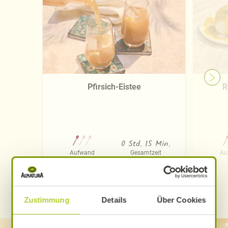
Pfirsich-Eistee
R
0 Std. 15 Min.
Aufwand
Gesamtzeit
Au
WEITERE ALNATURA REZEPTE FINDEN
Zustimmung
Details
Über Cookies