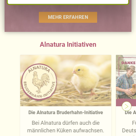
Ihre Einwilligung zur Datenverarbeitung und
-übermittlung widerrufen und Tools deaktivieren.
MEHR ERFAHREN
Ausführliche Informationen finden Sie in unserer
Datenschutzerklärung
.
Näheres über uns erfahren Sie in unserem
Alnatura Initiativen
Impressum
.
Die Alnatura Bruderhahn-Initiative
Die A
Bei Alnatura dürfen auch die
F
männlichen Küken aufwachsen.
Deuts