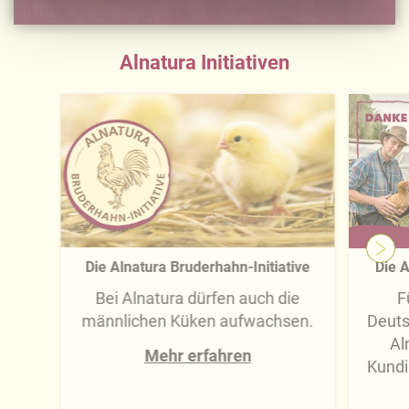
Ausführliche Informationen finden Sie in unserer
Datenschutzerklärung
.
Alnatura Initiativen
Näheres über uns erfahren Sie in unserem
Impressum
.
Die Alnatura Bruderhahn-Initiative
Die A
Bei Alnatura dürfen auch die
F
männlichen Küken aufwachsen.
Deuts
Al
Mehr erfahren
Kundi