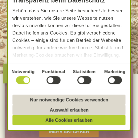
Transparenz beim Datenschutz
Schön, dass Sie unsere Seite besuchen! Je besser
wir verstehen, wie Sie unsere Webseite nutzen,
desto sinnvoller können wir diese für Sie gestalten.
Dabei helfen uns Cookies. Es gibt verschiedene
Cookies – einige sind für den Betrieb der Webseite
notwendig, für andere wie funktionale, Statistik- und
Marketing-Cookies brauchen wir Ihre Einwilligung.
Das optimale Nutzererlebnis erhalten Sie, wenn Sie
Die besondere Alnatura
„Alle Cookies erlauben“ anklicken. Ihre Einwilligung
Einwilligungsauswahl
Notwendig
Funktional
Statistiken
Marketing
Qualität
umfasst in diesem Fall auch den Einsatz von
Dienstleistern in Drittländern, die kein mit der EU
vergleichbares Datenschutzniveau aufweisen.
100 % Bio-Lebensmittel
Sofern personenbezogene Daten dorthin übermittelt
Nur notwendige Cookies verwenden
Bevorzugt Bio-Verbandsware
werden, besteht das Risiko, dass diese erfasst und
Auswahl erlauben
unabhängig geprüfte Rezepturen
analysiert werden und Betroffenenrechte nicht
Alle Cookies erlauben
durchgesetzt werden könnten. Sie können jederzeit
Ihre Einwilligung zur Datenverarbeitung und
MEHR ERFAHREN
-übermittlung widerrufen und Tools deaktivieren.