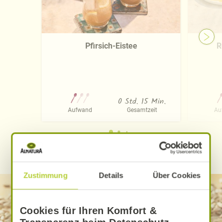
Pfirsich-Eistee
R
0 Std. 15 Min.
Aufwand
Gesamtzeit
Au
WEITERE ALNATURA REZEPTE FINDEN
Zustimmung
Details
Über Cookies
Cookies für Ihren Komfort &