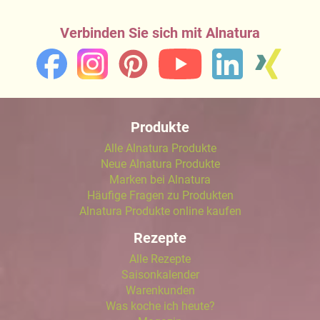
Verbinden Sie sich mit Alnatura
Produkte
Alle Alnatura Produkte
Neue Alnatura Produkte
Marken bei Alnatura
Häufige Fragen zu Produkten
Alnatura Produkte online kaufen
Rezepte
Alle Rezepte
Saisonkalender
Warenkunden
Was koche ich heute?