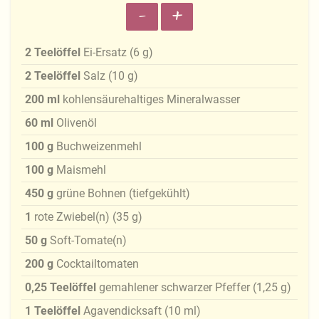
-
+
2
Teelöffel
Ei-Ersatz
(
6
g
)
2
Teelöffel
Salz
(
10
g
)
200
ml
kohlensäurehaltiges Mineralwasser
60
ml
Olivenöl
100
g
Buchweizenmehl
100
g
Maismehl
450
g
grüne Bohnen (tiefgekühlt)
1
rote Zwiebel(n)
(
35
g
)
50
g
Soft-Tomate(n)
200
g
Cocktailtomaten
0,25
Teelöffel
gemahlener schwarzer Pfeffer
(
1,25
g
)
1
Teelöffel
Agavendicksaft
(
10
ml
)