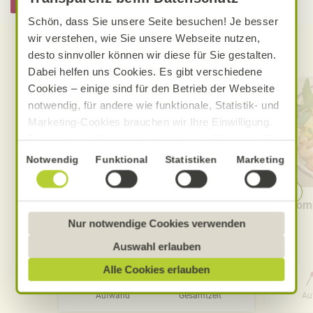
Hier informieren
Schön, dass Sie unsere Seite besuchen! Je besser
wir verstehen, wie Sie unsere Webseite nutzen,
Entdecken Sie weitere Rezepte
desto sinnvoller können wir diese für Sie gestalten.
Dabei helfen uns Cookies. Es gibt verschiedene
Cookies – einige sind für den Betrieb der Webseite
notwendig, für andere wie funktionale, Statistik- und
Marketing-Cookies brauchen wir Ihre Einwilligung.
Das optimale Nutzererlebnis erhalten Sie, wenn Sie
„Alle Cookies erlauben“ anklicken. Ihre Einwilligung
Einwilligungsauswahl
Notwendig
Funktional
Statistiken
Marketing
umfasst in diesem Fall auch den Einsatz von
Dienstleistern in Drittländern, die kein mit der EU
Cremige Tomaten-Knoblauch-
Somm
vergleichbares Datenschutzniveau aufweisen.
Pasta
Sofern personenbezogene Daten dorthin übermittelt
Nur notwendige Cookies verwenden
werden, besteht das Risiko, dass diese erfasst und
Auswahl erlauben
analysiert werden und Betroffenenrechte nicht
Alle Cookies erlauben
durchgesetzt werden könnten. Sie können jederzeit
0 Std. 30 Min.
Ihre Einwilligung zur Datenverarbeitung und
Aufwand
Gesamtzeit
Au
-übermittlung widerrufen und Tools deaktivieren.