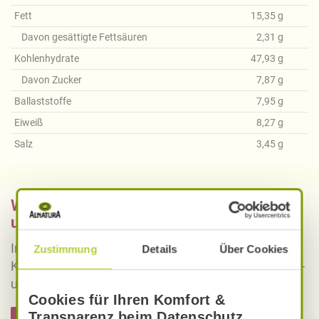
Fett
15,35
g
Davon gesättigte Fettsäuren
2,31
g
Kohlenhydrate
47,93
g
Davon Zucker
7,87
g
Ballaststoffe
7,95
g
Eiweiß
8,27
g
Salz
3,45
g
Was bedeutet vegan, vegetarisch, gluten-
und laktosefrei bei Alnatura Rezepten?
Informieren Sie sich über die genaue Erklärung der
Zustimmung
Details
Über Cookies
Kennzeichnung von veganen, vegetarischen, gluten-
und laktosefreien Alnatura Rezepten.
Cookies für Ihren Komfort &
Transparenz beim Datenschutz