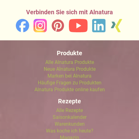
Verbinden Sie sich mit Alnatura
Produkte
Alle Alnatura Produkte
Neue Alnatura Produkte
Marken bei Alnatura
Häufige Fragen zu Produkten
Alnatura Produkte online kaufen
Rezepte
Alle Rezepte
Saisonkalender
Warenkunden
Was koche ich heute?
Magazin