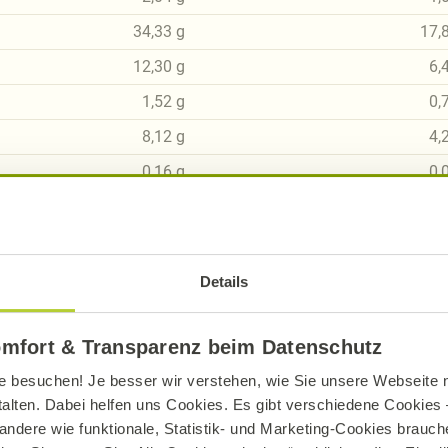
34,33
g
17,
12,30
g
6,
1,52
g
0,
8,12
g
4,
0,16
g
0,
Details
sch, gluten- und laktosefrei bei Alnatura
omfort & Transparenz beim Datenschutz
ue Erklärung der Kennzeichnung von veganen, veget
e besuchen! Je besser wir verstehen, wie Sie unsere Webseite n
talten. Dabei helfen uns Cookies. Es gibt verschiedene Cookies –
andere wie funktionale, Statistik- und Marketing-Cookies brauche