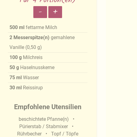
Für 4 Portion(en)
-
+
500
ml
fettarme Milch
2
Messerspitze(n)
gemahlene
Vanille
(
0,50
g
)
100
g
Milchreis
50
g
Haselnusskerne
75
ml
Wasser
30
ml
Reissirup
Empfohlene Utensilien
beschichtete Pfanne(n)
Pürierstab / Stabmixer
Rührbecher
Topf / Töpfe