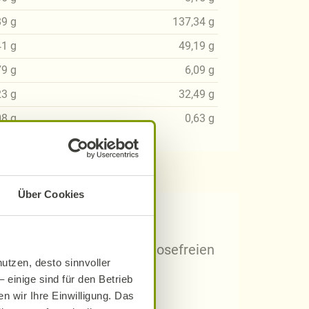
89
g
137,34
g
41
g
49,19
g
79
g
6,09
g
23
g
32,49
g
08
g
0,63
g
Über Cookies
 Rezepten?
arischen, gluten- und laktosefreien
utzen, desto sinnvoller
 einige sind für den Betrieb
n wir Ihre Einwilligung. Das