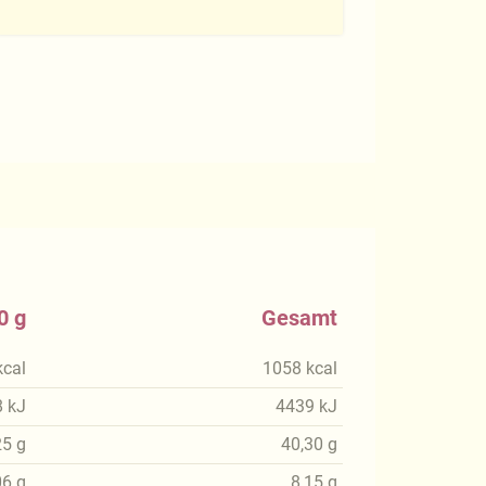
0 g
Gesamt
kcal
1058
kcal
8
kJ
4439
kJ
25
g
40,30
g
06
g
8,15
g