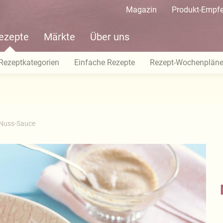
Magazin
Produkt-Empf
ezepte
Märkte
Über uns
Rezeptkategorien
Einfache Rezepte
Rezept-Wochenplän
 Nuss-Sauce