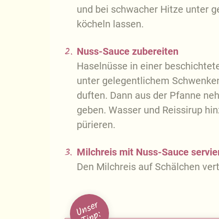
und bei schwacher Hitze unter g
köcheln lassen.
2.
Nuss-Sauce zubereiten
Haselnüsse in einer beschichtete
unter gelegentlichem Schwenken 
duften. Dann aus der Pfanne ne
geben. Wasser und Reissirup hi
pürieren.
3.
Milchreis mit Nuss-Sauce servie
Den Milchreis auf Schälchen ver
U
n
s
e
r
T
i
p
p
: