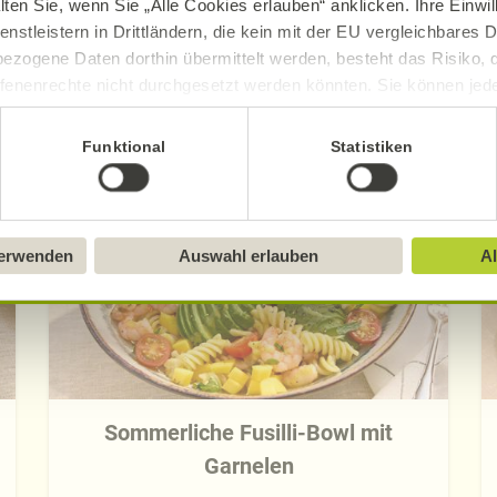
lten Sie, wenn Sie „Alle Cookies erlauben“ anklicken. Ihre Einwi
enstleistern in Drittländern, die kein mit der EU vergleichbares
ezogene Daten dorthin übermittelt werden, besteht das Risiko, 
fenenrechte nicht durchgesetzt werden könnten. Sie können jeder
ittlung widerrufen und Tools deaktivieren. Ausführliche Informat
Entdecken Sie weitere Rezepte
Funktional
Statistiken
Sie in unserem
Impressum
.
verwenden
Auswahl erlauben
Al
Sommerliche Fusilli-Bowl mit
Garnelen