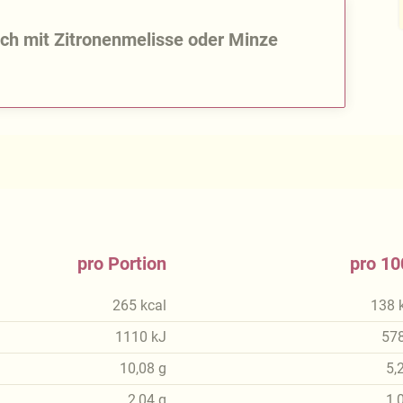
ch mit Zitronenmelisse oder Minze
pro Portion
pro 10
265
kcal
138
1110
kJ
57
10,08
g
5,
2,04
g
1,