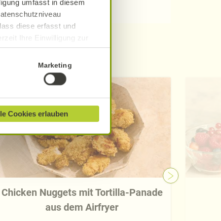
lligung umfasst in diesem
 Datenschutzniveau
dass diese erfasst und
zeit Ihre Einwilligung zur
ionen finden Sie in unserer
Marketing
le Cookies erlauben
Chicken Nuggets mit Tortilla-Panade
aus dem Airfryer