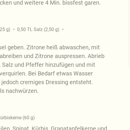
ken und weitere 4 Min. bissfest garen.
,25
g
)
0,50
TL
Salz
(
2,50
g
)
el geben. Zitrone heiß abwaschen, mit
 abreiben und Zitrone auspressen. Abrieb
Salz und Pfeffer hinzufügen und mit
verquirlen. Bei Bedarf etwas Wasser
, jedoch cremiges Dressing entsteht.
ls nachwürzen.
ürbiskerne
(
60
g
)
ilen, Spinat, Kürbis, Granatapfelkerne und