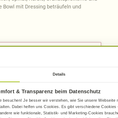
e Bowl mit Dressing beträufeln und
r gepressten Knoblauchzehe noch mehr
tapfel verfügbar? Einfach 2 EL
elkerne kurz in einer Schüssel bei
Details
sen. Statt mit Mandelmus schmeckt
nderen Nussmus.
omfort & Transparenz beim Datenschutz
e besuchen! Je besser wir verstehen, wie Sie unsere Webseite n
talten. Dabei helfen uns Cookies. Es gibt verschiedene Cookies –
andere wie funktionale, Statistik- und Marketing-Cookies brauche