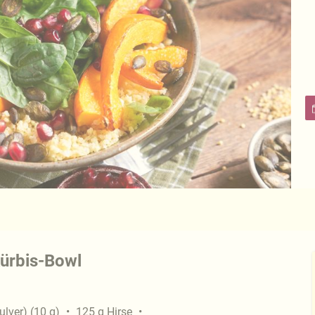
Kürbis-Bowl
lver)
(
10
g
)
125
g
Hirse