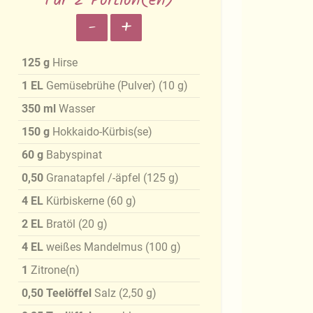
Für 2 Portion(en)
-
+
125
g
Hirse
1
EL
Gemüsebrühe (Pulver)
(
10
g
)
350
ml
Wasser
150
g
Hokkaido-Kürbis(se)
60
g
Babyspinat
0,50
Granatapfel /-äpfel
(
125
g
)
4
EL
Kürbiskerne
(
60
g
)
2
EL
Bratöl
(
20
g
)
4
EL
weißes Mandelmus
(
100
g
)
1
Zitrone(n)
0,50
Teelöffel
Salz
(
2,50
g
)