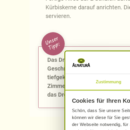
Kürbiskerne darauf anrichten. Di
servieren.
U
n
s
e
r
T
i
p
p
:
Das Dressing bekommt mit eine
Geschmack. Kein frischer Grana
tiefgekühlte Alnatura Granatapf
Zustimmung
Zimmertemperatur auftauen las
das Dressing auch mit einem a
Cookies für Ihren K
Schön, dass Sie unsere Seit
können wir diese für Sie ges
der Webseite notwendig, für 