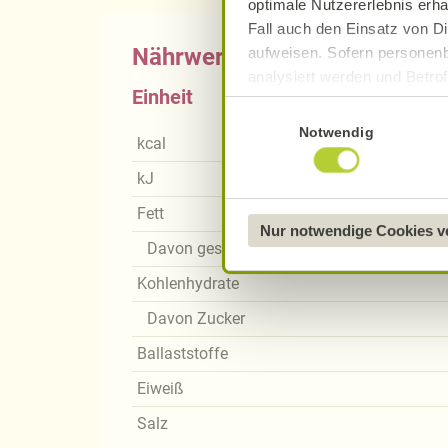
optimale Nutzererlebnis erha
Fall auch den Einsatz von Di
Nährwerte
aufweisen. Sofern personenb
analysiert werden und Betrof
Einheit
Datenverarbeitung und -überm
Einwilligungsauswahl
Datenschutzerklärung
.
Notwendig
kcal
Näheres über uns erfahren 
kJ
Fett
Nur notwendige Cookies 
Davon gesättigte Fettsäuren
Kohlenhydrate
Davon Zucker
Ballaststoffe
Eiweiß
Salz