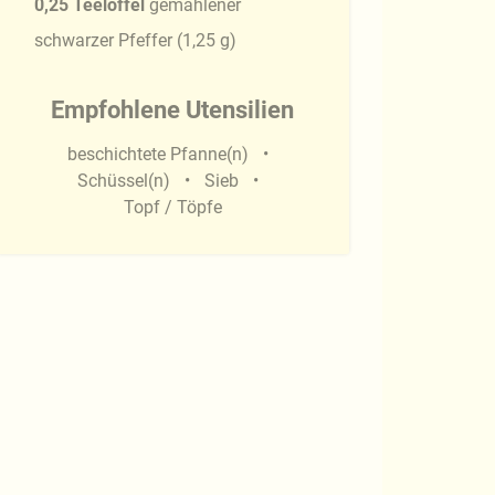
0,25
Teelöffel
gemahlener
schwarzer Pfeffer
(
1,25
g
)
Empfohlene Utensilien
beschichtete Pfanne(n)
Schüssel(n)
Sieb
Topf / Töpfe