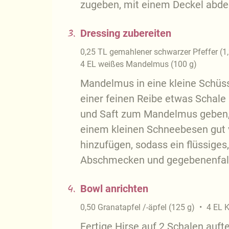
zugeben, mit einem Deckel abdec
3.
Dressing zubereiten
0,25
TL
gemahlener schwarzer Pfeffer
(
1
4
EL
weißes Mandelmus
(
100
g
)
Mandelmus in eine kleine Schüss
einer feinen Reibe etwas Schale
und Saft zum Mandelmus geben, 
einem kleinen Schneebesen gut 
hinzufügen, sodass ein flüssiges
Abschmecken und gegebenenfal
4.
Bowl anrichten
0,50
Granatapfel /-äpfel
(
125
g
)
4
EL
K
Fertige Hirse auf 2 Schalen aufte