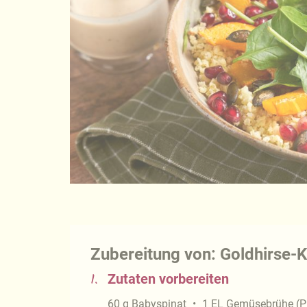
Zubereitung von: Goldhirse-
1.
Zutaten vorbereiten
60
g
Babyspinat
1
EL
Gemüsebrühe (Pu