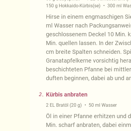
150
g
Hokkaido-Kürbis(se)
300
ml
Was
Hirse in einem engmaschigen Si
ml Wasser nach Packungsanweisu
geschlossenem Deckel 10 Min. 
Min. quellen lassen. In der Zwis
cm breite Spalten schneiden. Sp
Granatapfelkerne vorsichtig hera
beschichteten Pfanne bei mittler
duften beginnen, dabei ab und a
2.
Kürbis anbraten
2
EL
Bratöl
(
20
g
)
50
ml
Wasser
Öl in einer Pfanne erhitzen und d
Min. scharf anbraten, dabei ein