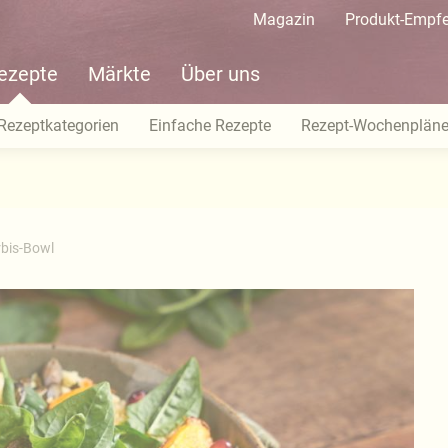
Magazin
Produkt-Empf
ezepte
Märkte
Über uns
Rezeptkategorien
Einfache Rezepte
Rezept-Wochenplän
rbis-Bowl