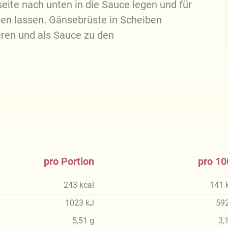
eite nach unten in die Sauce legen und für
en lassen. Gänsebrüste in Scheiben
eren und als Sauce zu den
pro Portion
pro 10
243
kcal
141
1023
kJ
59
5,51
g
3,