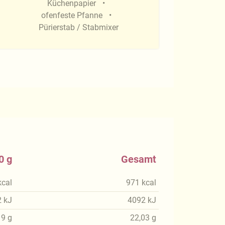
Küchenpapier
ofenfeste Pfanne
Pürierstab / Stabmixer
0 g
Gesamt
kcal
971
kcal
2
kJ
4092
kJ
19
g
22,03
g