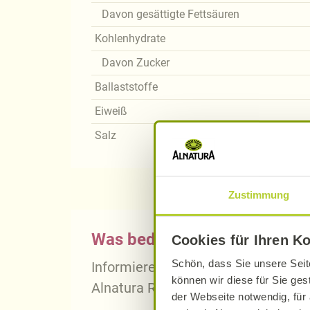
Davon gesättigte Fettsäuren
Kohlenhydrate
Davon Zucker
Ballaststoffe
Eiweiß
Salz
Zustimmung
Was bedeutet vegan, vegetari
Cookies für Ihren K
Schön, dass Sie unsere Seit
Informieren Sie sich über die gena
können wir diese für Sie ges
Alnatura Rezepten.
der Webseite notwendig, für 