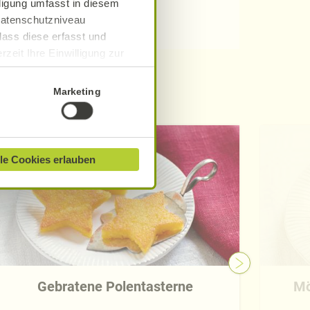
lligung umfasst in diesem
 Datenschutzniveau
dass diese erfasst und
zeit Ihre Einwilligung zur
ionen finden Sie in unserer
Marketing
ü
le Cookies erlauben
Gebratene Polentasterne
Mö