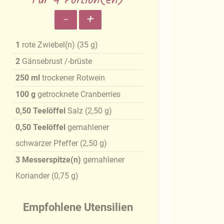
Für 4 Portion(en)
-
+
1
rote Zwiebel(n)
(
35
g
)
2
Gänsebrust /-brüste
250
ml
trockener Rotwein
100
g
getrocknete Cranberries
0,50
Teelöffel
Salz
(
2,50
g
)
0,50
Teelöffel
gemahlener
schwarzer Pfeffer
(
2,50
g
)
3
Messerspitze(n)
gemahlener
Koriander
(
0,75
g
)
Empfohlene Utensilien