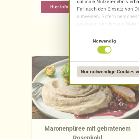
optimale Nutzererlebnis erha
Hier informieren
Fall auch den Einsatz von Di
aufweisen. Sofern personenb
analysiert werden und Betrof
Datenverarbeitung und -überm
Einwilligungsauswahl
Datenschutzerklärung
.
Notwendig
Näheres über uns erfahren 
Nur notwendige Cookies 
Maronenpüree mit gebratenem
Rosenkohl