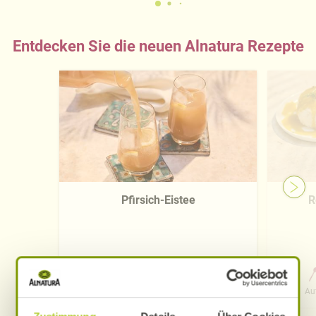
Entdecken Sie die neuen Alnatura Rezepte
Pfirsich-Eistee
R
0 Std. 15 Min.
Aufwand
Gesamtzeit
Au