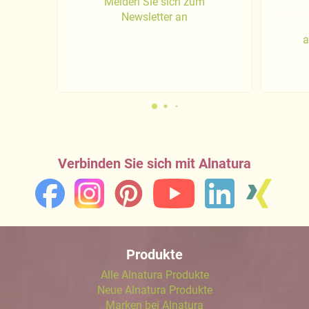
Melden Sie sich zum
Newsletter an
a
Verbinden Sie sich mit Alnatura
Produkte
Alle Alnatura Produkte
Neue Alnatura Produkte
Marken bei Alnatura