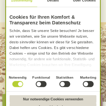
Zustimmung
Details
Über Cookies
WEITERE ALNATURA REZEPTE FINDEN
Cookies für Ihren Komfort &
Transparenz beim Datenschutz
Schön, dass Sie unsere Seite besuchen! Je besser
wir verstehen, wie Sie unsere Webseite nutzen,
desto sinnvoller können wir diese für Sie gestalten.
Dabei helfen uns Cookies. Es gibt verschiedene
Cookies – einige sind für den Betrieb der Webseite
notwendig, für andere wie funktionale, Statistik- und
Marketing-Cookies brauchen wir Ihre Einwilligung.
Das optimale Nutzererlebnis erhalten Sie, wenn Sie
„Alle Cookies erlauben“ anklicken. Ihre Einwilligung
Einwilligungsauswahl
Notwendig
Funktional
Statistiken
Marketing
umfasst in diesem Fall auch den Einsatz von
Dienstleistern in Drittländern, die kein mit der EU
vergleichbares Datenschutzniveau aufweisen.
Die besondere Alnatura
Sofern personenbezogene Daten dorthin übermittelt
Nur notwendige Cookies verwenden
Qualität
werden, besteht das Risiko, dass diese erfasst und